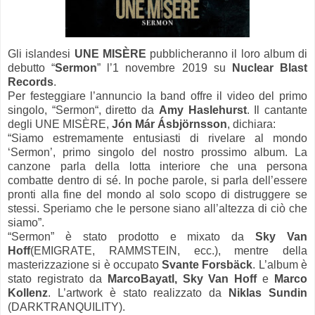
Gli islandesi
UNE MISÈRE
pubblicheranno il loro album di
debutto “
Sermon
” l’1 novembre 2019 su
Nuclear Blast
Records
.
Per festeggiare l’annuncio la band offre il video del primo
singolo, “Sermon“, diretto da
Amy Haslehurst
. Il cantante
degli UNE MISÈRE,
Jón Már Ásbjörnsson
, dichiara:
“Siamo estremamente entusiasti di rivelare al mondo
‘Sermon’, primo singolo del nostro prossimo album. La
canzone parla della lotta interiore che una persona
combatte dentro di sé. In poche parole, si parla dell’essere
pronti alla fine del mondo al solo scopo di distruggere se
stessi. Speriamo che le persone siano all’altezza di ciò che
siamo”.
“Sermon” è stato prodotto e mixato da
Sky Van
Hoff
(EMIGRATE, RAMMSTEIN, ecc.), mentre della
masterizzazione si è occupato
Svante Forsbäck
. L’album è
stato registrato da
MarcoBayatl, Sky Van Hoff
e
Marco
Kollenz
. L’artwork è stato realizzato da
Niklas Sundin
(DARKTRANQUILITY).