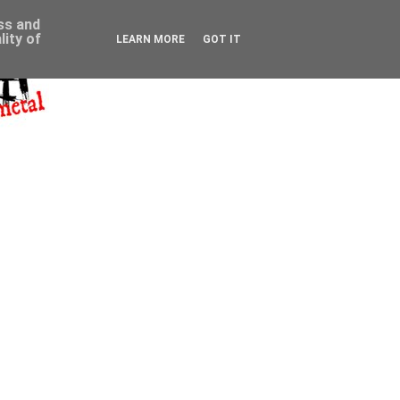
ess and
ity of
LEARN MORE
GOT IT