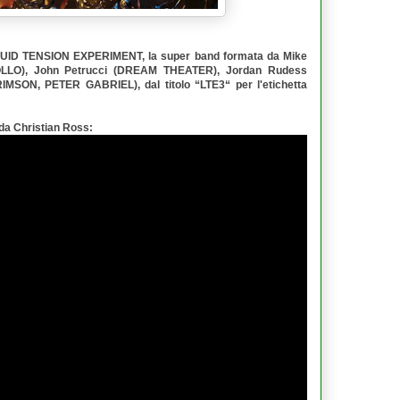
QUID TENSION EXPERIMENT
, la super band formata da
Mike
LLO),
John Petrucci
(DREAM THEATER),
Jordan Rudess
MSON, PETER GABRIEL), dal titolo “
LTE3
“ per l'etichetta
 da
Christian Ross
: