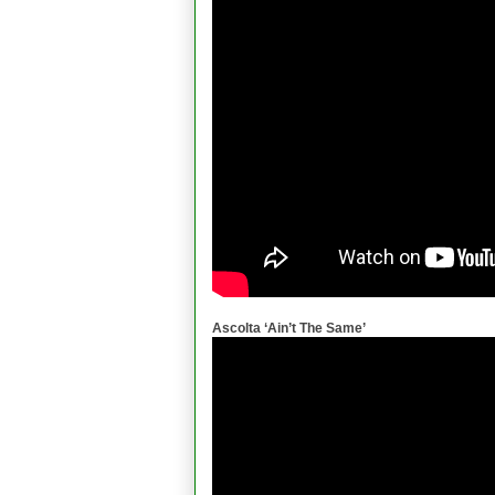
Ascolta ‘Ain’t The Same’