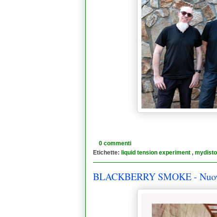
0 commenti
Etichette:
liquid tension experiment
,
mydistor
BLACKBERRY SMOKE - Nuovi br