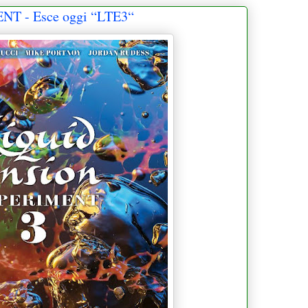
T - Esce oggi “LTE3“