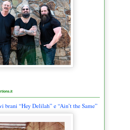
tions.it
ani “Hey Delilah” e “Ain’t the Same”