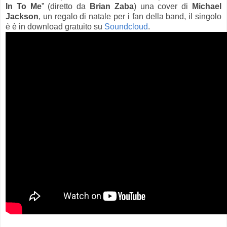
In To Me
” (diretto da
Brian Zaba
) una cover di
Michael
Jackson
, un regalo di natale per i fan della band, il singolo
è è in download gratuito su
Soundcloud
.