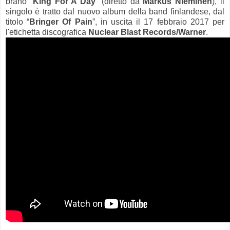
brano “
King For A Day
” (diretto da
Markus Nieminen
), il
singolo è tratto dal nuovo album della band finlandese, dal
titolo “
Bringer Of Pain
”, in uscita il 17 febbraio 2017 per
l'etichetta discografica
Nuclear Blast Records/Warner
.