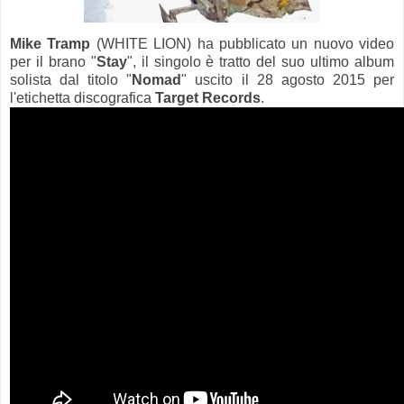
Mike Tramp
(WHITE LION) ha pubblicato un nuovo video
per il brano "
Stay
", il singolo è tratto del suo ultimo album
solista dal titolo "
Nomad
" uscito il 28 agosto 2015 per
l'etichetta discografica
Target Records
.