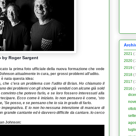
Archi
2021
(
 by Roger Sargent
2020
(
2019
(
cato la prima foto ufficiale della nuova formazione che vede
 Johnson attualmente in cura, per grossi problemi all'udito.
2018
(
è nata questa idea:
2017
(
ia, che c'era un problema con l'udito di
Brian
. Ho chiamato il
no dei problemi con gli show già venduti con alcune già sold
2016
(
 convinto che potevo farlo, e se loro fossero interessati alla
dic
rtecipare. Ecco come è iniziato. Io non pensavo è come, 'sto
nov
, 'Se posso, e se pensano che io sia in grado di farlo.
 impegnativa. E io non ho nessuna intenzione di mancare di
otto
un grande cantante ed è davvero difficile da cantare. Io cerco
sett
ian Johnson:
ago
lugl