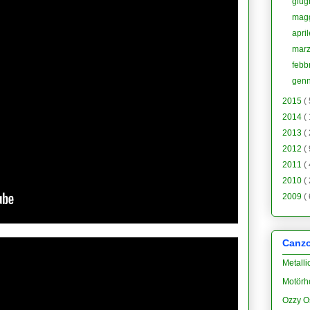
giu
mag
apri
mar
febb
gen
2015
(
2014
(
2013
(
2012
(
2011
(
2010
(
2009
(
Canzon
Metalli
Motörh
Ozzy O