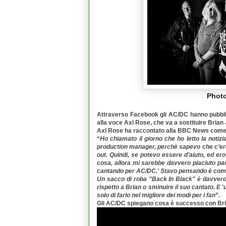
Photo
Attraverso Facebook gli
AC/DC
hanno pubbli
alla voce
Axl Rose
, che va a sostituire Brian
Axl Rose
ha raccontato alla
BBC News
come 
“
Ho chiamato il giorno che ho letto la notiz
production manager, perchè sapevo che c’era
out. Quindi, se potevo essere d’aiuto, ed ero
cosa, allora mi sarebbe davvero piaciuto pa
cantando per
AC/DC
.' Stavo pensando è come
Un sacco di roba "
Back In Black
" è davvero
rispetto a
Brian
o sminuire il suo cantato. E '
solo di farlo nel migliore dei modi per i fan
”.
Gli AC/DC spiegano cosa è successo con Br