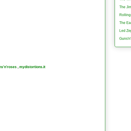
The Jim
Rolling
The Eag
Led Ze
Guns'n
ns'n'roses
,
mydistortions.it