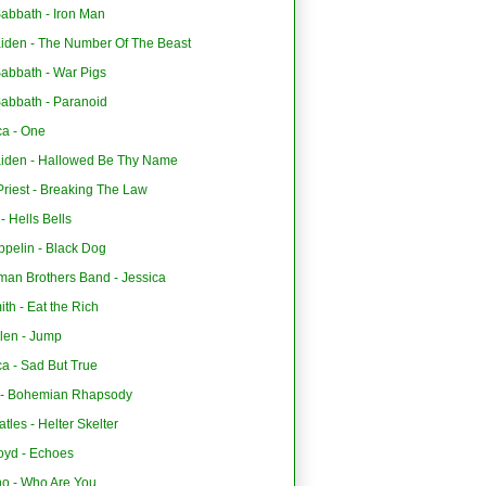
abbath - Iron Man
aiden - The Number Of The Beast
Sabbath - War Pigs
Sabbath - Paranoid
ca - One
aiden - Hallowed Be Thy Name
riest - Breaking The Law
 Hells Bells
ppelin - Black Dog
man Brothers Band - Jessica
th - Eat the Rich
len - Jump
ca - Sad But True
- Bohemian Rhapsody
tles - Helter Skelter
oyd - Echoes
o - Who Are You