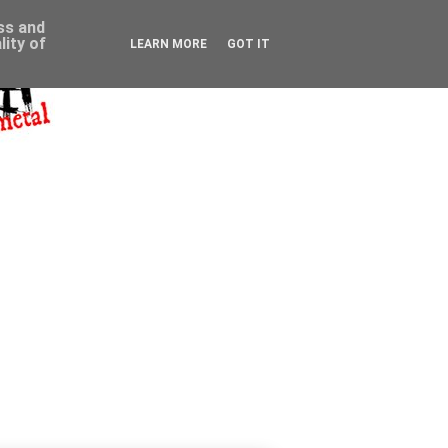
ess and
ity of
LEARN MORE
GOT IT