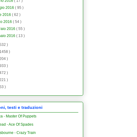
gno 2016
( 17 )
gio 2016
( 95 )
le 2016
( 62 )
zo 2016
( 54 )
raio 2016
( 55 )
naio 2016
( 13 )
 532 )
 1458 )
 204 )
 933 )
 472 )
 221 )
 63 )
i, testi e traduzioni
ca - Master Of Puppets
ead - Ace Of Spades
sbourne - Crazy Train