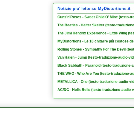
Notizie piu' lette su MyDistortions.it
Guns'n'Roses - Sweet Child O' Mine (testo-tr
The Beatles - Helter Skelter (testo-traduzion
The Jimi Hendrix Experience - Little Wing (te
MyDistortions - Le 10 chitarre più costose de
Rolling Stones - Sympathy For The Devil (tes
Van Halen - Jump (testo-traduzione-audio-vid
Black Sabbath - Paranoid (testo-traduzione-a
THE WHO - Who Are You (testo-traduzione-au
METALLICA - One (testo-traduzione-audio-vi
AC/DC - Hells Bells (testo-traduzione-audio-v