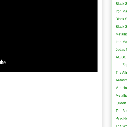
Black S
Iron M
Black 
Black 
Metalli
Iron M
Judas P
AC/DC -
Led Ze
The All
Aerosmi
Van Ha
Metalli
Queen 
The Bea
Pink Fl
The Wh