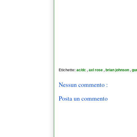
Etichette:
ac/dc
,
axl rose
,
brian johnson
,
gu
Nessun commento :
Posta un commento