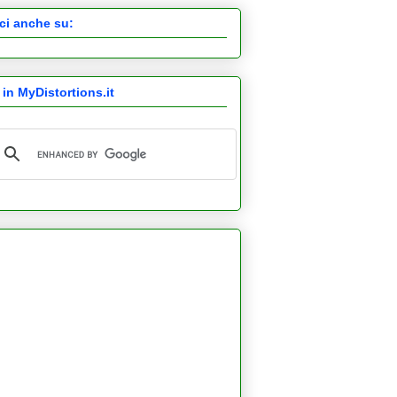
ci anche su:
 in MyDistortions.it