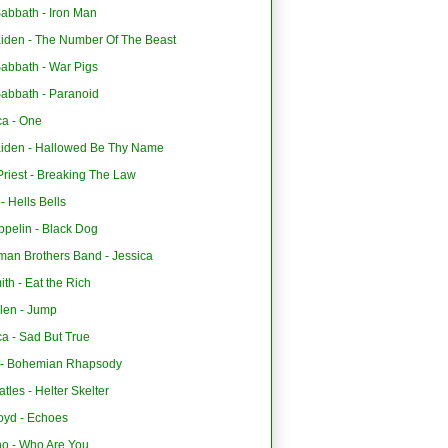
abbath - Iron Man
aiden - The Number Of The Beast
Sabbath - War Pigs
Sabbath - Paranoid
ca - One
aiden - Hallowed Be Thy Name
riest - Breaking The Law
 Hells Bells
ppelin - Black Dog
man Brothers Band - Jessica
th - Eat the Rich
len - Jump
ca - Sad But True
- Bohemian Rhapsody
tles - Helter Skelter
oyd - Echoes
o - Who Are You