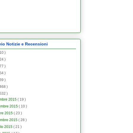
vio Notizie e Recensioni
 10 )
 24 )
 77 )
 54 )
 39 )
 468 )
 532 )
embre 2015
( 19 )
embre 2015
( 10 )
bre 2015
( 23 )
embre 2015
( 28 )
sto 2015
( 21 )