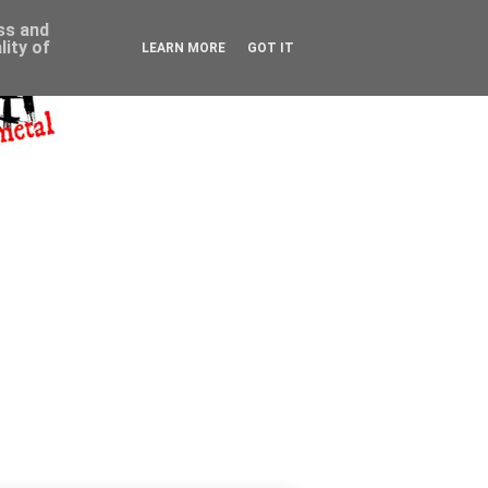
ess and
ity of
LEARN MORE
GOT IT