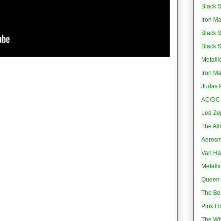
Black S
Iron M
Black 
Black 
Metalli
Iron M
Judas P
AC/DC -
Led Ze
The All
Aerosmi
Van Ha
Metalli
Queen 
The Bea
Pink Fl
The Wh