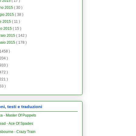
io 2015
( 17 )
gno 2015
( 30 )
gio 2015
( 38 )
le 2015
( 11 )
zo 2015
( 15 )
raio 2015
( 142 )
naio 2015
( 178 )
 1458 )
 204 )
 933 )
 472 )
 221 )
 63 )
i, testi e traduzioni
ca - Master Of Puppets
ead - Ace Of Spades
sbourne - Crazy Train