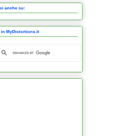
ci anche su:
 in MyDistortions.it