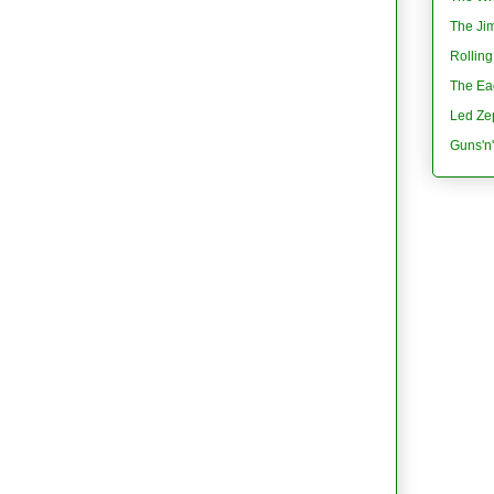
The Jim
Rolling
The Eag
Led Ze
Guns'n