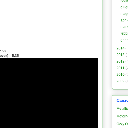
lugl
giu
mag
apri
mar
febb
gen
2014
(
2.58
2013
(
over) – 5.35
2012
(
2011
(
2010
(
2009
(
Canzon
Metalli
Motörh
Ozzy O