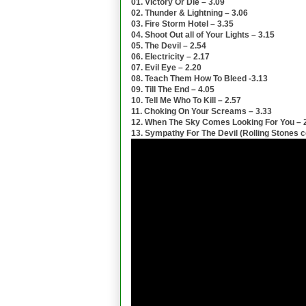
01. Victory Or Die – 3.09
02. Thunder & Lightning – 3.06
03. Fire Storm Hotel – 3.35
04. Shoot Out all of Your Lights – 3.15
05. The Devil – 2.54
06. Electricity – 2.17
07. Evil Eye – 2.20
08. Teach Them How To Bleed -3.13
09. Till The End – 4.05
10. Tell Me Who To Kill – 2.57
11. Choking On Your Screams – 3.33
12. When The Sky Comes Looking For You – 
13. Sympathy For The Devil (Rolling Stones c