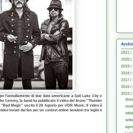
Archi
2021
(
2020
(
2019
(
2018
(
2017
(
2016
(
2015
(
opo l'annullamento di due date americane a Salt Lake City e
dic
ader
Lemmy
, la band ha pubblicato il video del brano "
Thunder
 "
Bad Magic
" uscito il 28 Agosto per
UDR Music
. Il video è
nov
ideo inviati dai fan per un contest online tenutosi tra luglio e
otto
sett
ago