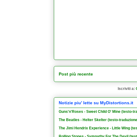
Post più recente
Iscriviti a:
Notizie piu' lette su MyDistortions.it
Guns'n'Roses - Sweet Child O' Mine (testo-tr
The Beatles - Helter Skelter (testo-traduzion
The Jimi Hendrix Experience - Little Wing (te
Rolling Stones - Sympathy For The Devil (tes