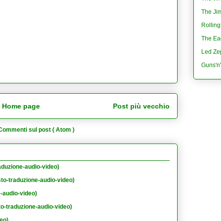
The Jim
Rolling
The Eag
Led Ze
Guns'n
Home page
Post più vecchio
Commenti sul post ( Atom )
aduzione-audio-video)
sto-traduzione-audio-video)
e-audio-video)
to-traduzione-audio-video)
eo)