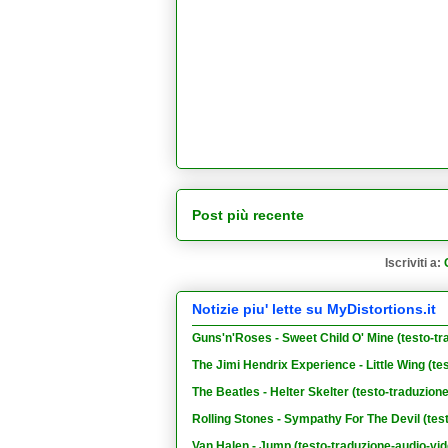
Post più recente
Iscriviti a:
Notizie piu' lette su MyDistortions.it
Guns'n'Roses - Sweet Child O' Mine (testo-tr
The Jimi Hendrix Experience - Little Wing (te
The Beatles - Helter Skelter (testo-traduzion
Rolling Stones - Sympathy For The Devil (tes
Van Halen - Jump (testo-traduzione-audio-vid