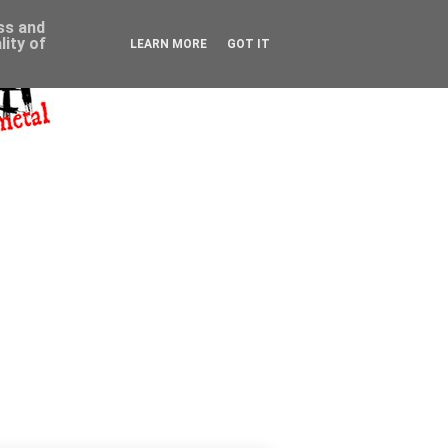
ess and
ity of
LEARN MORE
GOT IT