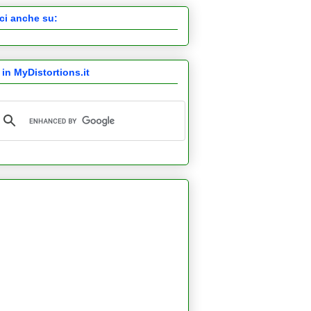
ci anche su:
 in MyDistortions.it