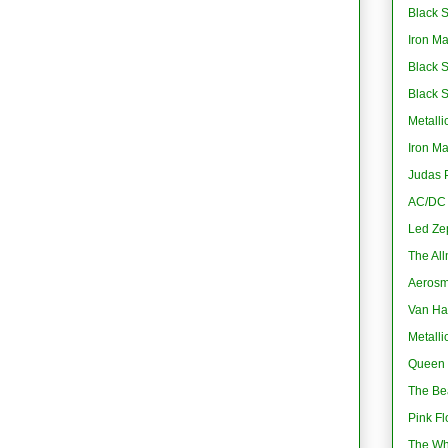
Black S
Iron M
Black 
Black 
Metalli
Iron M
Judas P
AC/DC -
Led Ze
The All
Aerosmi
Van Ha
Metalli
Queen 
The Bea
Pink Fl
The Wh