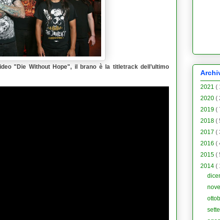
ideo "
Die Without Hope
", il brano è la titletrack dell’ultimo
Archi
2021
(
2020
(
2019
(
2018
(
2017
(
2016
(
2015
(
2014
(
dic
nov
otto
sett