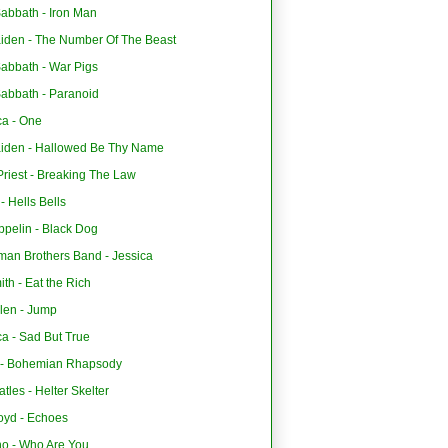
abbath - Iron Man
aiden - The Number Of The Beast
Sabbath - War Pigs
Sabbath - Paranoid
ca - One
aiden - Hallowed Be Thy Name
riest - Breaking The Law
 Hells Bells
ppelin - Black Dog
man Brothers Band - Jessica
th - Eat the Rich
len - Jump
ca - Sad But True
- Bohemian Rhapsody
tles - Helter Skelter
oyd - Echoes
o - Who Are You