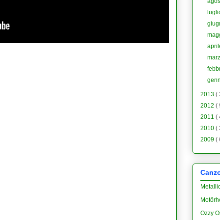
ago
lugl
giu
mag
apri
mar
febb
gen
2013
(
2012
(
2011
(
2010
(
2009
(
Canzon
Metalli
Motörh
Ozzy O