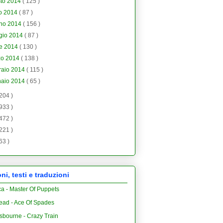
sto 2014
( 125 )
io 2014
( 87 )
gno 2014
( 156 )
gio 2014
( 87 )
le 2014
( 130 )
zo 2014
( 138 )
raio 2014
( 115 )
naio 2014
( 65 )
 204 )
 933 )
 472 )
 221 )
 63 )
i, testi e traduzioni
ca - Master Of Puppets
ead - Ace Of Spades
sbourne - Crazy Train