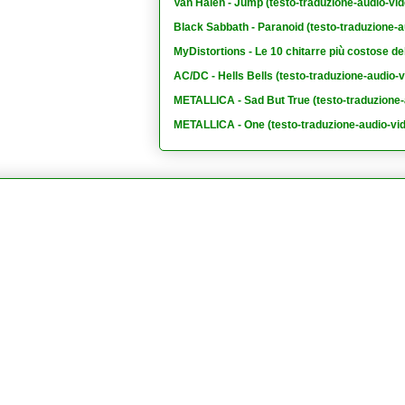
Van Halen - Jump (testo-traduzione-audio-vid
Black Sabbath - Paranoid (testo-traduzione-a
MyDistortions - Le 10 chitarre più costose de
AC/DC - Hells Bells (testo-traduzione-audio-v
METALLICA - Sad But True (testo-traduzione-
METALLICA - One (testo-traduzione-audio-vi