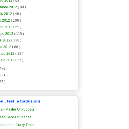
bre 2012
( 68 )
embre 2012
( 89 )
sto 2012
( 48 )
io 2012
( 108 )
gno 2012
( 59 )
gio 2012
( 115 )
le 2012
( 138 )
zo 2012
( 66 )
raio 2012
( 19 )
naio 2012
( 37 )
 472 )
 221 )
 63 )
i, testi e traduzioni
ca - Master Of Puppets
ead - Ace Of Spades
sbourne - Crazy Train