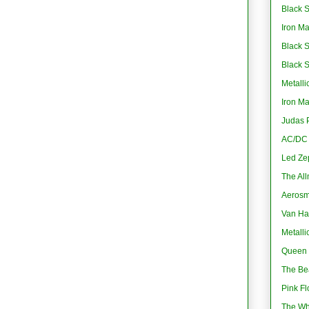
Black S
Iron M
Black 
Black 
Metalli
Iron M
Judas P
AC/DC -
Led Ze
The All
Aerosmi
Van Ha
Metalli
Queen 
The Bea
Pink Fl
The Wh