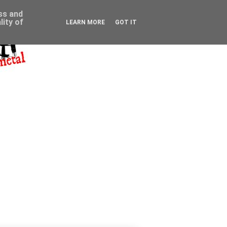
ess and
ity of
LEARN MORE
GOT IT