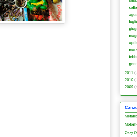
otto
sett
ago
lugl
giu
mag
apri
mar
febb
gen
2011
(
2010
(
2009
(
Canzon
Metalli
Motörh
Ozzy O