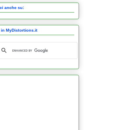
ci anche su:
 in MyDistortions.it