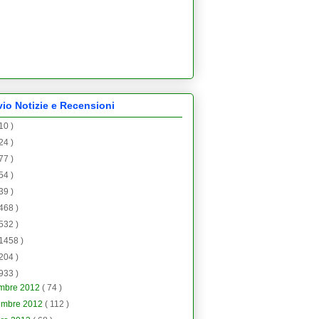
vio Notizie e Recensioni
 10 )
 24 )
 77 )
 54 )
 39 )
 468 )
 532 )
 1458 )
 204 )
 933 )
embre 2012
( 74 )
embre 2012
( 112 )