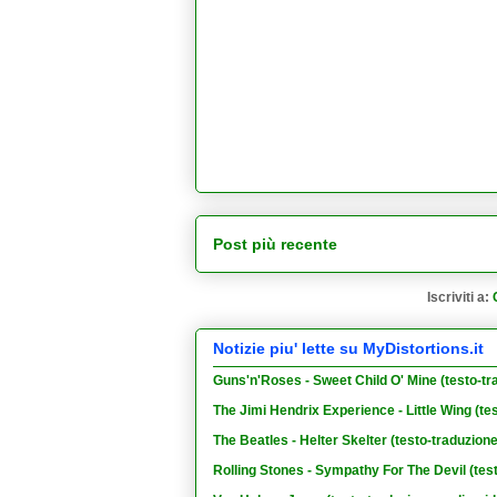
Post più recente
Iscriviti a:
Notizie piu' lette su MyDistortions.it
Guns'n'Roses - Sweet Child O' Mine (testo-tr
The Jimi Hendrix Experience - Little Wing (te
The Beatles - Helter Skelter (testo-traduzion
Rolling Stones - Sympathy For The Devil (tes