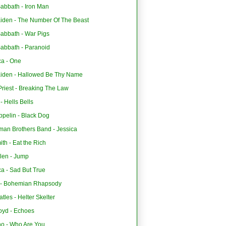
abbath - Iron Man
aiden - The Number Of The Beast
Sabbath - War Pigs
Sabbath - Paranoid
ca - One
aiden - Hallowed Be Thy Name
riest - Breaking The Law
 Hells Bells
ppelin - Black Dog
man Brothers Band - Jessica
th - Eat the Rich
len - Jump
ca - Sad But True
- Bohemian Rhapsody
tles - Helter Skelter
oyd - Echoes
o - Who Are You