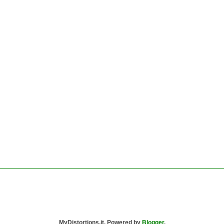
MyDistortions.it. Powered by
Blogger
.