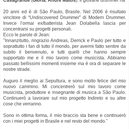
Casagrande
(
Gloria
,
André Matos
). Il giovane drummer ha
20 anni ed è di São Paulo, Brasile. Nel 2006 è risultato
vincitore di “Undiscovered Drummer” di Modern Drummer.
Invece l'ormai ex/batterista Jean Dolabella lascia per
concentrarsi su progetti personali.
Ecco le parole di Jean:
"Innanzitutto, ringrazio Andreas, Derrick e Paulo per tutto e
soprattutto i fan di tutto il mondo, per avermi fatto sentire da
subito il benvenuto, e tutti quelli che hanno sempre
supportato me e il mio lavoro come musicista. Abbiamo
passato bellissimi momenti insieme ma è ora di separare le
nostre strade.
Auguro il meglio ai Sepultura, e sono molto felice del mio
nuovo cammino. Mi concentrerò sul mio lavoro come
musicista, produttore e insegnante di musica a São Paulo.
Continuerò a lavorare sul mio progetto Indireto e su altre
cose che verranno.
Sono in ottima forma, il mio braccio sta bene e continuerò
con i miei progetti in Brasile e nel resto del mondo."