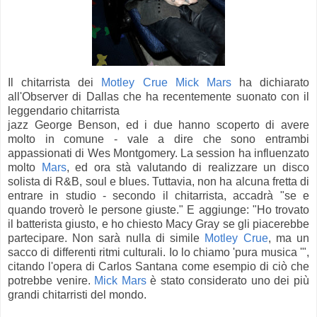
Il chitarrista dei
Motley Crue
Mick Mars
ha dichiarato
all'Observer di Dallas che ha recentemente suonato con il
leggendario chitarrista
jazz George Benson, ed i due hanno scoperto di avere
molto in comune - vale a dire che sono entrambi
appassionati di Wes Montgomery.
La session ha influenzato
molto
Mars
, ed ora stà valutando di realizzare un disco
solista di R&B, soul e blues.
Tuttavia, non ha alcuna fretta di
entrare in studio - secondo il chitarrista, accadrà "se e
quando troverò le persone giuste."
E aggiunge: "Ho trovato
il batterista giusto, e ho chiesto Macy Gray se gli piacerebbe
partecipare. Non sarà nulla di simile
Motley Crue
, ma un
sacco di differenti ritmi culturali. Io lo chiamo 'pura
musica '",
citando l'opera di Carlos Santana come esempio di ciò che
potrebbe venire.
Mick Mars
è stato considerato uno dei più
grandi chitarristi del mondo.