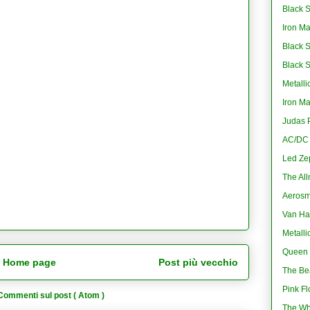
Black S
Iron M
Black 
Black 
Metalli
Iron M
Judas P
AC/DC -
Led Ze
The All
Aerosmi
Van Ha
Metalli
Queen 
Home page
Post più vecchio
The Bea
Pink Fl
Commenti sul post ( Atom )
The Wh