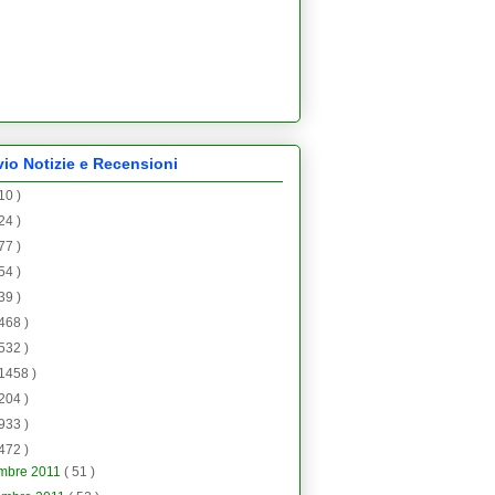
vio Notizie e Recensioni
 10 )
 24 )
 77 )
 54 )
 39 )
 468 )
 532 )
 1458 )
 204 )
 933 )
 472 )
embre 2011
( 51 )