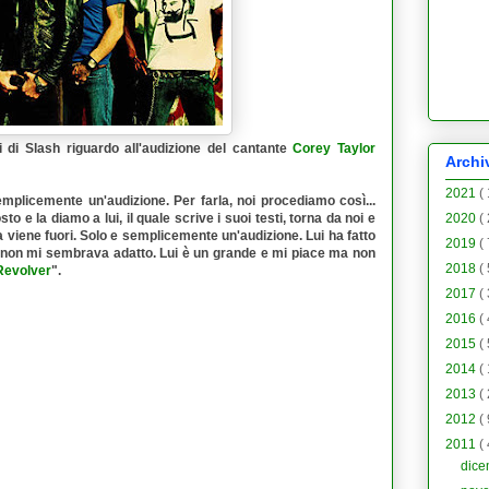
i di Slash riguardo all'audizione del cantante
Corey Taylor
Archi
2021
(
emplicemente un'audizione. Per farla, noi procediamo così...
 la diamo a lui, il quale scrive i suoi testi, torna da noi e
2020
(
 viene fuori. Solo e semplicemente un'audizione. Lui ha fatto
2019
(
e non mi sembrava adatto. Lui è un grande e mi piace ma non
2018
(
Revolver
".
2017
(
2016
(
2015
(
2014
(
2013
(
2012
(
2011
(
dic