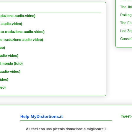
The Jim
Rolling
aduzione-audio-video)
The Eag
e-audio-video)
Led Ze
sto-traduzione-audio-video)
Guns'n
to-traduzione-audio-video)
eo)
udio-video)
l mondo (foto)
audio-video)
ideo)
deo)
Help MyDistortions.it
Tweet 
Aiutaci con una piccola donazione a migliorare il