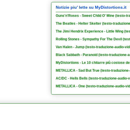
Notizie piu' lette su MyDistortions.it
Guns'n'Roses - Sweet Child O' Mine (testo-tr
The Beatles - Helter Skelter (testo-traduzion
The Jimi Hendrix Experience - Little Wing (te
Rolling Stones - Sympathy For The Devil (tes
Van Halen - Jump (testo-traduzione-audio-vid
Black Sabbath - Paranoid (testo-traduzione-a
MyDistortions - Le 10 chitarre più costose de
METALLICA - Sad But True (testo-traduzione-
AC/DC - Hells Bells (testo-traduzione-audio-v
METALLICA - One (testo-traduzione-audio-vi