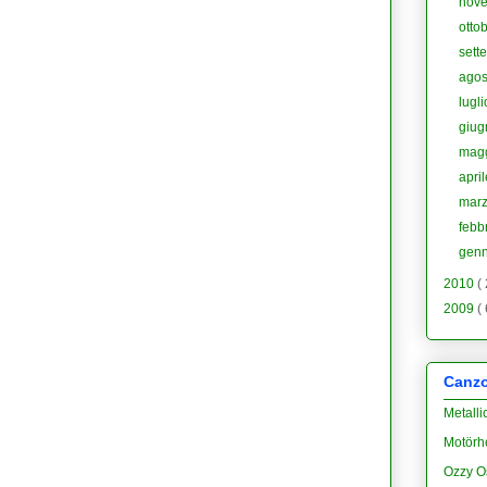
nov
otto
sett
agos
lugl
giu
mag
apri
mar
febb
gen
2010
(
2009
(
Canzon
Metalli
Motörh
Ozzy O