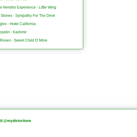
i Hendrix Experience - Little Wing
 Stones - Sympathy For The Devil
les - Hotel California
ppelin - Kashmir
'Roses - Sweet Child O' Mine
di @mydistortions