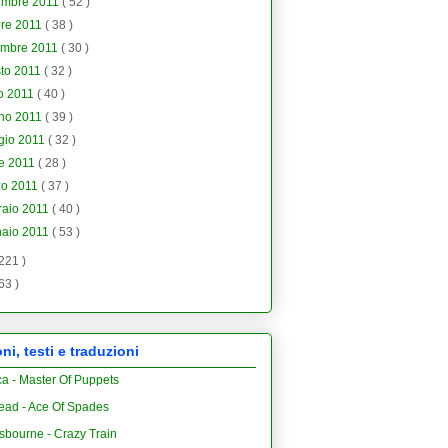
embre 2011
( 52 )
bre 2011
( 38 )
embre 2011
( 30 )
to 2011
( 32 )
io 2011
( 40 )
gno 2011
( 39 )
gio 2011
( 32 )
le 2011
( 28 )
zo 2011
( 37 )
raio 2011
( 40 )
naio 2011
( 53 )
 221 )
 63 )
i, testi e traduzioni
ca - Master Of Puppets
ead - Ace Of Spades
sbourne - Crazy Train