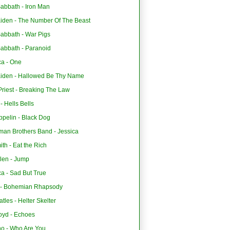
abbath - Iron Man
aiden - The Number Of The Beast
Sabbath - War Pigs
Sabbath - Paranoid
ca - One
aiden - Hallowed Be Thy Name
riest - Breaking The Law
 Hells Bells
ppelin - Black Dog
man Brothers Band - Jessica
th - Eat the Rich
len - Jump
ca - Sad But True
- Bohemian Rhapsody
tles - Helter Skelter
oyd - Echoes
o - Who Are You