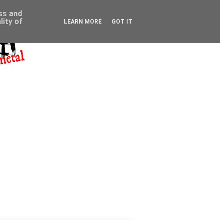
ess and
ity of
LEARN MORE
GOT IT