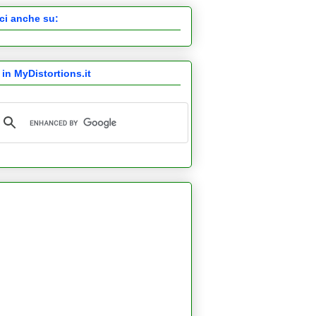
ci anche su:
 in MyDistortions.it