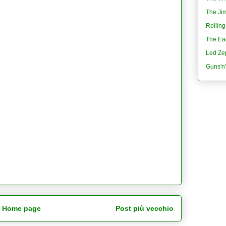
The Jim
Rolling
The Eag
Led Ze
Guns'n
Home page
Post più vecchio