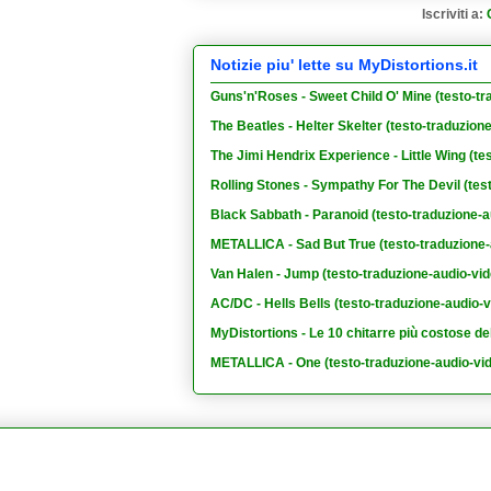
Iscriviti a:
Notizie piu' lette su MyDistortions.it
Guns'n'Roses - Sweet Child O' Mine (testo-tr
The Beatles - Helter Skelter (testo-traduzion
The Jimi Hendrix Experience - Little Wing (te
Rolling Stones - Sympathy For The Devil (tes
Black Sabbath - Paranoid (testo-traduzione-a
METALLICA - Sad But True (testo-traduzione-
Van Halen - Jump (testo-traduzione-audio-vid
AC/DC - Hells Bells (testo-traduzione-audio-v
MyDistortions - Le 10 chitarre più costose de
METALLICA - One (testo-traduzione-audio-vi