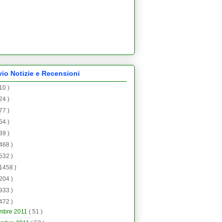
vio Notizie e Recensioni
 10 )
 24 )
 77 )
 54 )
 39 )
 468 )
 532 )
 1458 )
 204 )
 933 )
 472 )
embre 2011
( 51 )