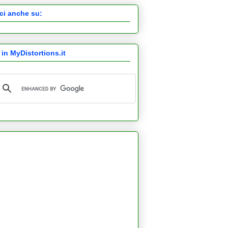
ci anche su:
 in MyDistortions.it