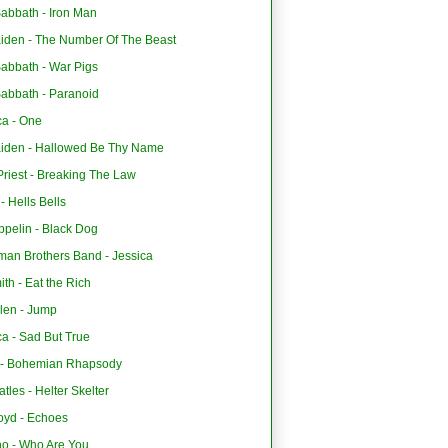
abbath - Iron Man
aiden - The Number Of The Beast
Sabbath - War Pigs
Sabbath - Paranoid
ca - One
aiden - Hallowed Be Thy Name
riest - Breaking The Law
 Hells Bells
ppelin - Black Dog
man Brothers Band - Jessica
th - Eat the Rich
len - Jump
ca - Sad But True
- Bohemian Rhapsody
tles - Helter Skelter
oyd - Echoes
o - Who Are You