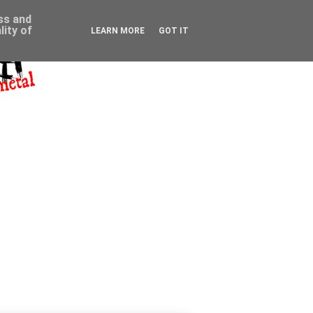
ess and
ity of
LEARN MORE
GOT IT