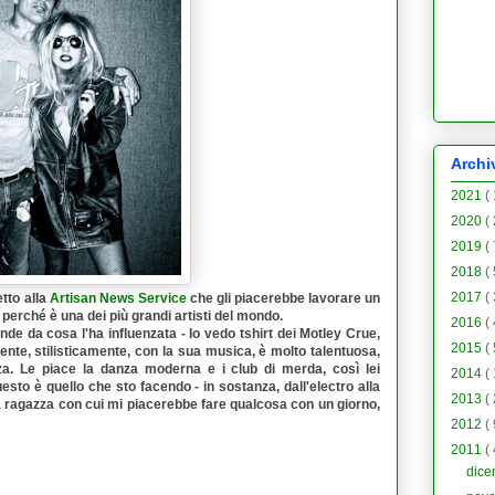
Archi
2021
(
2020
(
2019
(
2018
(
2017
(
tto alla
Artisan News Service
che gli piacerebbe lavorare un
 perché è una dei più grandi artisti del mondo.
2016
(
e da cosa l'ha influenzata - Io vedo tshirt dei Motley Crue,
2015
(
ente, stilisticamente, con la sua musica, è molto talentuosa,
a. Le piace la danza moderna e i club di merda, così lei
2014
(
sto è quello che sto facendo - in sostanza, dall'electro alla
2013
(
na ragazza con cui mi piacerebbe fare qualcosa con un giorno,
2012
(
2011
(
dic