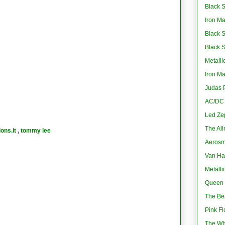
Black S
Iron M
Black 
Black 
Metalli
Iron M
Judas P
AC/DC -
Led Ze
The All
ions.it
,
tommy lee
Aerosmi
Van Ha
Metalli
Queen 
The Bea
Pink Fl
The Wh