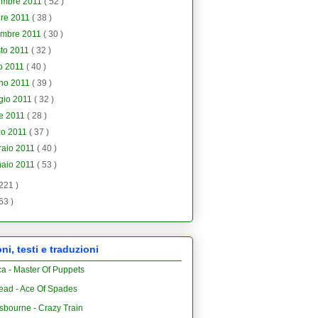
embre 2011
( 52 )
bre 2011
( 38 )
embre 2011
( 30 )
to 2011
( 32 )
io 2011
( 40 )
gno 2011
( 39 )
gio 2011
( 32 )
le 2011
( 28 )
zo 2011
( 37 )
raio 2011
( 40 )
naio 2011
( 53 )
 221 )
 63 )
i, testi e traduzioni
ca - Master Of Puppets
ead - Ace Of Spades
sbourne - Crazy Train