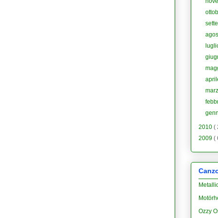
nov
otto
sett
agos
lugl
giu
mag
apri
mar
febb
gen
2010
(
2009
(
Canzon
Metalli
Motörh
Ozzy O