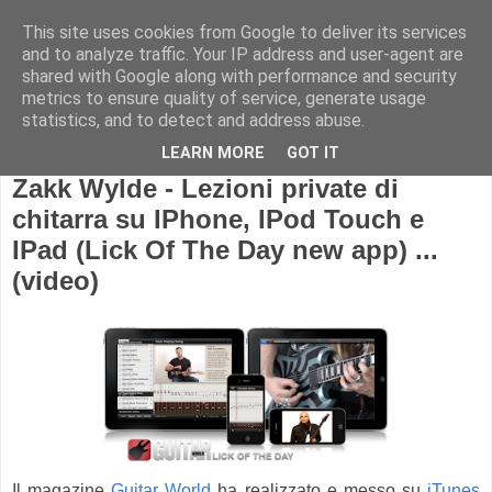
This site uses cookies from Google to deliver its services
and to analyze traffic. Your IP address and user-agent are
shared with Google along with performance and security
metrics to ensure quality of service, generate usage
statistics, and to detect and address abuse.
LEARN MORE
GOT IT
Zakk Wylde - Lezioni private di
chitarra su IPhone, IPod Touch e
IPad (Lick Of The Day new app) ...
(video)
Il magazine
Guitar World
ha realizzato e messo su
iTunes