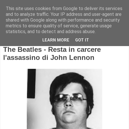
This site uses cookies from Google to deliver its services
and to analyze traffic. Your IP address and user-agent are
shared with Google along with performance and security
metrics to ensure quality of service, generate usage
statistics, and to detect and address abuse.
LEARN MORE
GOT IT
The Beatles - Resta in carcere
l'assassino di John Lennon