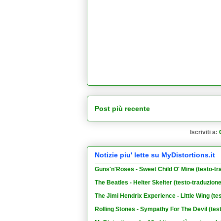
Post più recente
Iscriviti a:
Notizie piu' lette su MyDistortions.it
Guns'n'Roses - Sweet Child O' Mine (testo-tr
The Beatles - Helter Skelter (testo-traduzion
The Jimi Hendrix Experience - Little Wing (te
Rolling Stones - Sympathy For The Devil (tes