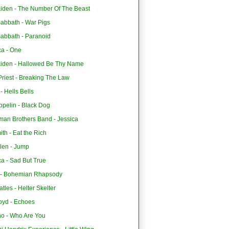
aiden - The Number Of The Beast
Sabbath - War Pigs
Sabbath - Paranoid
ca - One
aiden - Hallowed Be Thy Name
riest - Breaking The Law
 Hells Bells
ppelin - Black Dog
man Brothers Band - Jessica
th - Eat the Rich
len - Jump
ca - Sad But True
- Bohemian Rhapsody
tles - Helter Skelter
oyd - Echoes
o - Who Are You