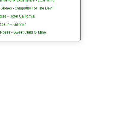
i Hendrix Experience - Little Wing
 Stones - Sympathy For The Devil
les - Hotel California
ppelin - Kashmir
'Roses - Sweet Child O' Mine