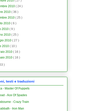
embre 2010
( 27 )
embre 2010
( 24 )
bre 2010
( 36 )
embre 2010
( 25 )
sto 2010
( 6 )
io 2010
( 9 )
gno 2010
( 25 )
gio 2010
( 27 )
le 2010
( 10 )
raio 2010
( 16 )
naio 2010
( 16 )
 63 )
i, testi e traduzioni
ca - Master Of Puppets
ead - Ace Of Spades
sbourne - Crazy Train
abbath - Iron Man