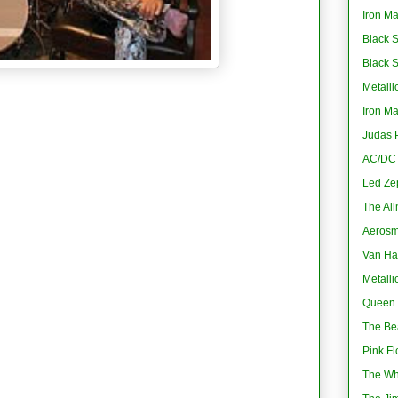
Iron M
Black 
Black 
Metalli
Iron M
Judas P
AC/DC -
Led Ze
The All
Aerosmi
Van Ha
Metalli
Queen 
The Bea
Pink Fl
The Wh