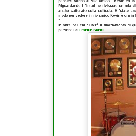
pensieri vanno al suo amico.
"Kevin ed io
Riguardando i filmati ho rivissuto un mix di
anche catturato sulla pellicola. E 'stato a
modo per vedere il mio amico Kevin è ora in f
"
In oltre per chi aiuterà il finaziamento di
personali di
Frankie Banali
.