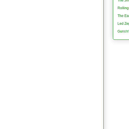
The Jim
Rolling
The Eag
Led Ze
Guns'n