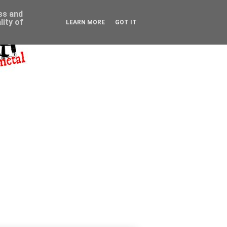
ess and
ity of
LEARN MORE
GOT IT