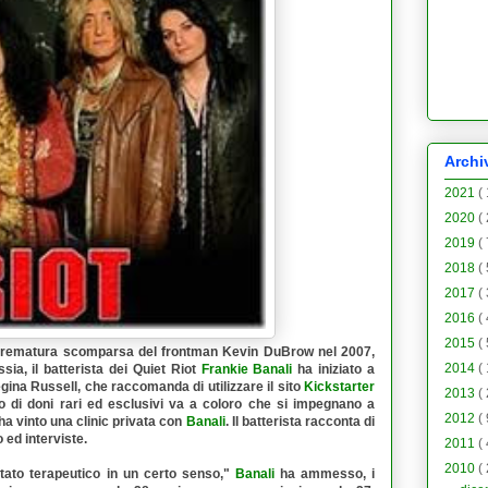
Archi
2021
(
2020
(
2019
(
2018
(
2017
(
2016
(
2015
(
 prematura scomparsa del frontman Kevin DuBrow nel 2007,
2014
(
sia, il batterista dei Quiet Riot
Frankie Banali
ha iniziato a
gina Russell, che raccomanda di utilizzare il sito
Kickstarter
2013
(
 di doni rari ed esclusivi va a coloro che si impegnano a
2012
(
ha vinto una clinic privata con
Banali
. Il batterista racconta di
o ed interviste.
2011
(
2010
(
stato terapeutico in un certo senso,"
Banali
ha ammesso, i