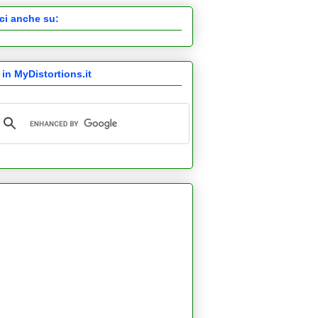
ci anche su:
 in MyDistortions.it