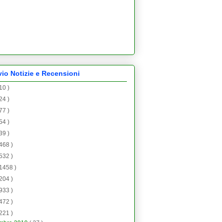
vio Notizie e Recensioni
 10 )
 24 )
 77 )
 54 )
 39 )
 468 )
 532 )
 1458 )
 204 )
 933 )
 472 )
 221 )