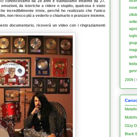
dic
 ci conoscevamo da 28 anni e suonavamo insieme da 27.
 emozioni, da isteriche a ridere o stupito, qualcosa è stato
nov
nche incredibilmente triste, perché
ho realizzato che l'unico
otto
ilm, non riesco più a vederlo o chiamarlo o pranzare insieme.
sett
 questo documentario, riceverà un video con i ringraziamenti
ago
lugl
giu
mag
apri
febb
gen
2009
(
Canzon
Metalli
Motörh
Ozzy O
Black S