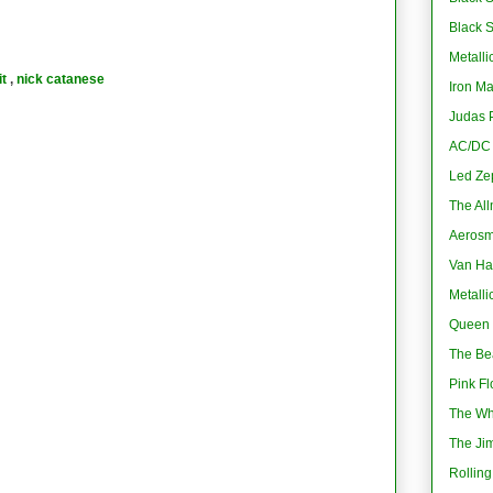
Black 
Metalli
it
,
nick catanese
Iron M
Judas P
AC/DC -
Led Ze
The All
Aerosmi
Van Ha
Metalli
Queen 
The Bea
Pink Fl
The Wh
The Jim
Rolling