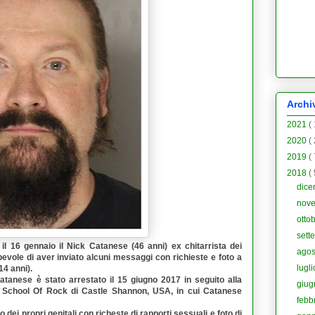
Archi
2021
(
2020
(
2019
(
2018
(
dic
nov
otto
sett
, il 16 gennaio il
Nick Catanese
(46 anni) ex chitarrista dei
ago
lpevole di aver inviato alcuni messaggi con richieste e foto a
lugl
4 anni).
atanese è stato arrestato il 15 giugno 2017 in seguito alla
giu
i
School Of Rock
di Castle Shannon, USA, in cui Catanese
febb
o dei propri genitali con richeste di rapporti sessuali e foto di