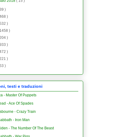
naio 2018
( 15 )
 39 )
 468 )
 532 )
 1458 )
 204 )
 933 )
 472 )
 221 )
 63 )
i, testi e traduzioni
ca - Master Of Puppets
ead - Ace Of Spades
sbourne - Crazy Train
abbath - Iron Man
aiden - The Number Of The Beast
Sabbath - War Pigs