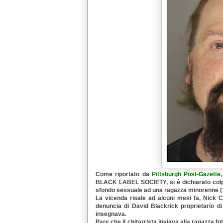
Come riportato da
Pittsburgh Post-Gazette
BLACK LABEL SOCIETY
, si è dichiarato co
sfondo sessuale ad una ragazza minorenne (1
La vicenda risale ad alcuni mesi fa, Nick C
denuncia di
David Blackrick
proprietario d
insegnava.
Pare che il chitarrista inviava alla ragazza fot