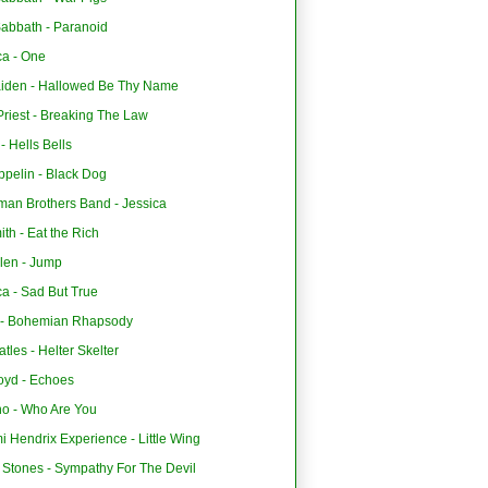
Sabbath - Paranoid
ca - One
aiden - Hallowed Be Thy Name
riest - Breaking The Law
 Hells Bells
ppelin - Black Dog
man Brothers Band - Jessica
th - Eat the Rich
len - Jump
ca - Sad But True
- Bohemian Rhapsody
tles - Helter Skelter
oyd - Echoes
o - Who Are You
i Hendrix Experience - Little Wing
 Stones - Sympathy For The Devil