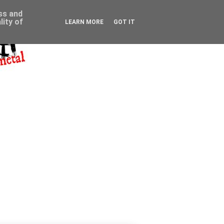
ess and
ity of
LEARN MORE
GOT IT