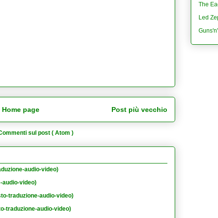
The Eag
Led Ze
Guns'n
Home page
Post più vecchio
Commenti sul post ( Atom )
aduzione-audio-video)
e-audio-video)
sto-traduzione-audio-video)
to-traduzione-audio-video)