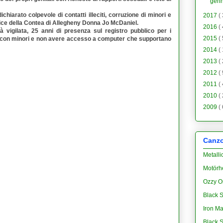
gen
ichiarato colpevole di contatti illeciti, corruzione di minori e
2017
(
dice della Contea di Allegheny
Donna Jo McDaniel
.
2016
(
à vigilata, 25 anni di presenza sul registro pubblico per i
2015
(
atto con minori e non avere accesso a computer che supportano
2014
(
2013
(
2012
(
2011
(
2010
(
2009
(
Canzon
Metalli
Motörh
Ozzy O
Black S
Iron M
Black 