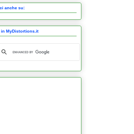
ci anche su:
 in MyDistortions.it