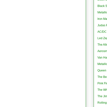
Black 
Metalli
Iron M
Judas P
AC/DC -
Led Ze
The All
Aerosmi
Van Ha
Metalli
Queen 
The Bea
Pink Fl
The Wh
The Jim
Rolling