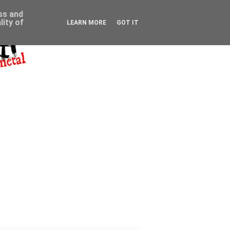
ess and
ity of
LEARN MORE
GOT IT