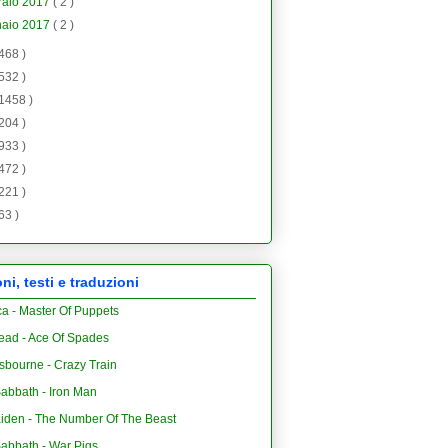
raio 2017
( 2 )
naio 2017
( 2 )
 468 )
 532 )
 1458 )
 204 )
 933 )
 472 )
 221 )
 63 )
i, testi e traduzioni
ca - Master Of Puppets
ead - Ace Of Spades
sbourne - Crazy Train
abbath - Iron Man
aiden - The Number Of The Beast
Sabbath - War Pigs