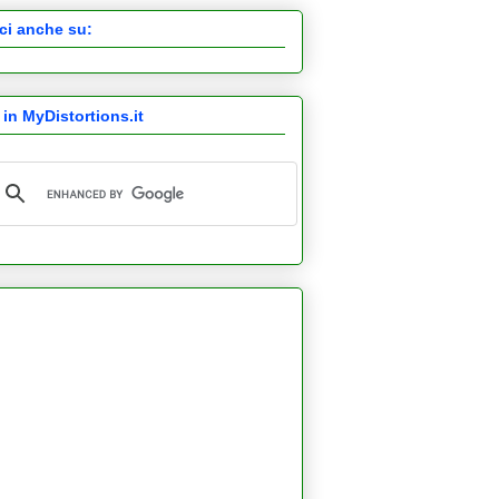
ci anche su:
 in MyDistortions.it