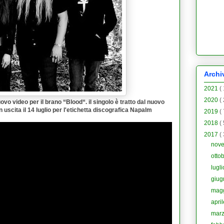
Archi
2021
(
2020
(
vo video per il brano “
Blood
“. il singolo è tratto dal nuovo
in uscita il 14 luglio per l'etichetta discografica
Napalm
2019
(
2018
(
2017
(
nov
otto
lugl
giu
mag
apri
mar