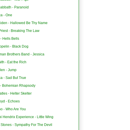
Sabbath - Paranoid
ca - One
aiden - Hallowed Be Thy Name
riest - Breaking The Law
 Hells Bells
ppelin - Black Dog
man Brothers Band - Jessica
th - Eat the Rich
len - Jump
ca - Sad But True
- Bohemian Rhapsody
tles - Helter Skelter
oyd - Echoes
o - Who Are You
i Hendrix Experience - Little Wing
 Stones - Sympathy For The Devil