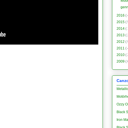
febb
gen
2016
(
2015
(
2014
(
2013
(
2012
(
2011
(
2010
(
2009
(
Canzon
Metalli
Motörh
Ozzy O
Black S
Iron M
Black 