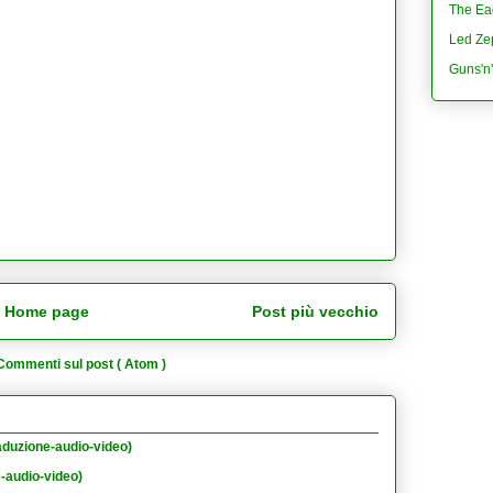
The Eag
Led Ze
Guns'n
Home page
Post più vecchio
Commenti sul post ( Atom )
aduzione-audio-video)
e-audio-video)