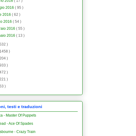
gno 2016
( 17 )
gio 2016
( 95 )
le 2016
( 62 )
zo 2016
( 54 )
raio 2016
( 55 )
naio 2016
( 13 )
 532 )
 1458 )
 204 )
 933 )
 472 )
 221 )
 63 )
i, testi e traduzioni
ca - Master Of Puppets
ead - Ace Of Spades
sbourne - Crazy Train