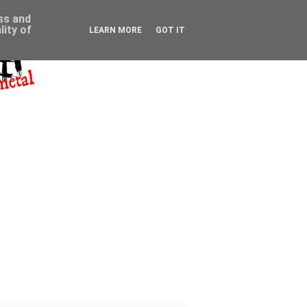
ess and
ity of
LEARN MORE
GOT IT