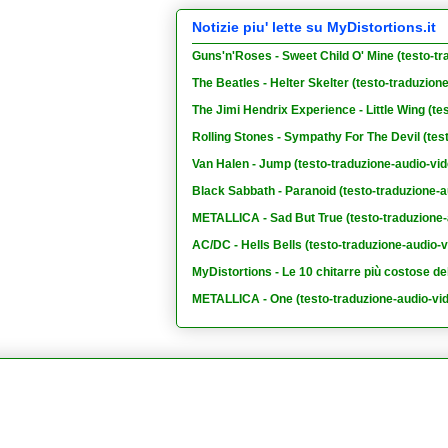
Notizie piu' lette su MyDistortions.it
Guns'n'Roses - Sweet Child O' Mine (testo-tr
The Beatles - Helter Skelter (testo-traduzion
The Jimi Hendrix Experience - Little Wing (te
Rolling Stones - Sympathy For The Devil (tes
Van Halen - Jump (testo-traduzione-audio-vid
Black Sabbath - Paranoid (testo-traduzione-a
METALLICA - Sad But True (testo-traduzione-
AC/DC - Hells Bells (testo-traduzione-audio-v
MyDistortions - Le 10 chitarre più costose de
METALLICA - One (testo-traduzione-audio-vi