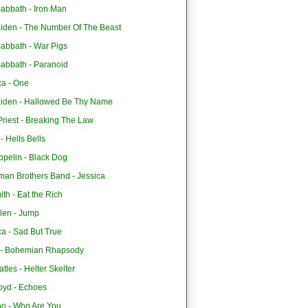
abbath - Iron Man
aiden - The Number Of The Beast
Sabbath - War Pigs
Sabbath - Paranoid
ca - One
aiden - Hallowed Be Thy Name
riest - Breaking The Law
 Hells Bells
ppelin - Black Dog
man Brothers Band - Jessica
th - Eat the Rich
len - Jump
ca - Sad But True
- Bohemian Rhapsody
tles - Helter Skelter
oyd - Echoes
o - Who Are You