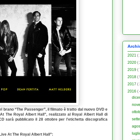
Archi
2021
(
2020
(
2019
(
2018
(
2017
(
2016
(
dic
nov
el brano “
The Passenger
”, il filmato è tratto dal nuovo DVD e
otto
At The Royal Albert Hall
”, realizzato al Royal Albert Hall di
sett
 sarà pubblicato il 28 ottobre per l'etichetta discografica
ago
lugl
ive At The Royal Albert Hall
”: