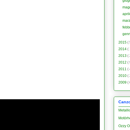
giu
mag
apri
mar
febb
gen
2015
(
2014
(
2013
(
2012
(
2011
(
2010
(
2009
(
Canzon
Metalli
Motörh
Ozzy O