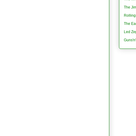
The Jim
Rolling
The Eag
Led Ze
Guns'n