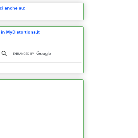
ci anche su:
 in MyDistortions.it