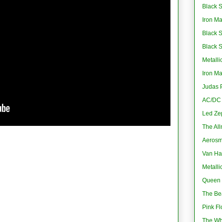
Black S
Iron M
Black 
Black 
Metalli
Iron M
Judas P
AC/DC -
Led Ze
The All
Aerosmi
Van Ha
Metalli
Queen 
The Bea
Pink Fl
The Wh