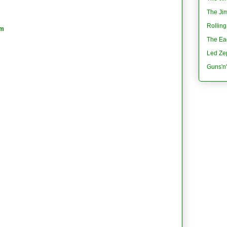
The Jim
Rolling
am
The Eag
Led Ze
Guns'n