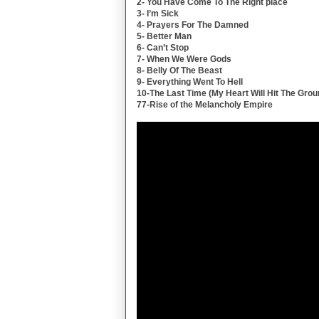
2- You Have Come To The Right place
3- I’m Sick
4- Prayers For The Damned
5- Better Man
6- Can’t Stop
7- When We Were Gods
8- Belly Of The Beast
9- Everything Went To Hell
10-The Last Time (My Heart Will Hit The Grou
77-Rise of the Melancholy Empire