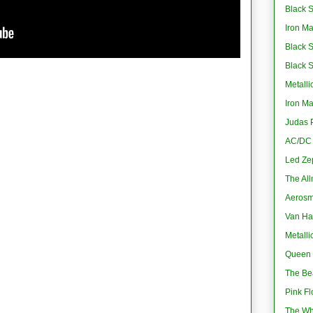
Black S
Iron M
Black 
Black 
Metalli
Iron M
Judas P
AC/DC -
Led Ze
The All
Aerosmi
Van Ha
Metalli
Queen 
The Bea
Pink Fl
The Wh