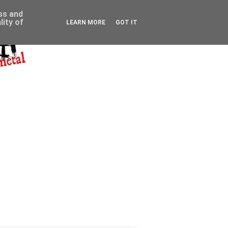
ess and
ity of
LEARN MORE
GOT IT