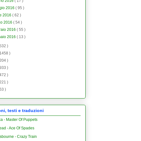
gno 2016
( 17 )
gio 2016
( 95 )
le 2016
( 62 )
zo 2016
( 54 )
raio 2016
( 55 )
naio 2016
( 13 )
 532 )
 1458 )
 204 )
 933 )
 472 )
 221 )
 63 )
i, testi e traduzioni
ca - Master Of Puppets
ead - Ace Of Spades
sbourne - Crazy Train