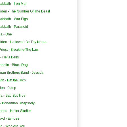
abbath - Iron Man
aiden - The Number Of The Beast
Sabbath - War Pigs
Sabbath - Paranoid
ca - One
aiden - Hallowed Be Thy Name
riest - Breaking The Law
 Hells Bells
ppelin - Black Dog
man Brothers Band - Jessica
th - Eat the Rich
len - Jump
ca - Sad But True
- Bohemian Rhapsody
tles - Helter Skelter
oyd - Echoes
o - Who Are You