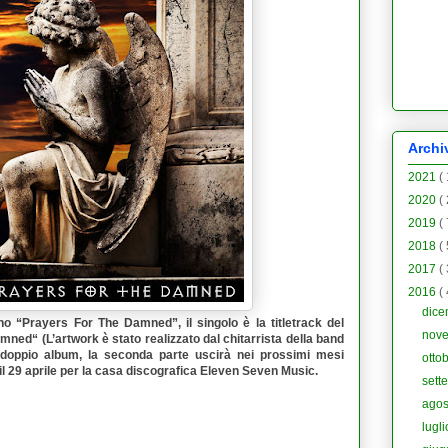
Archi
2021
(
2020
(
2019
(
2018
(
2017
(
2016
(
dic
no “
Prayers For The Damned
”, il singolo è la titletrack del
nov
amned
“ (L’artwork è stato realizzato dal chitarrista della band
 doppio album, la seconda parte uscirà nei prossimi mesi
otto
l 29 aprile per la casa discografica
Eleven Seven Music
.
sett
ago
lugl