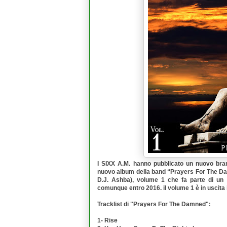
I
SIXX A.M.
hanno pubblicato un nuovo bra
nuovo album della band “
Prayers For The D
D.J. Ashba
), volume 1 che fa parte di un
comunque entro 2016. il volume 1 è in uscita i
Tracklist di "
Prayers For The Damned
":
1- Rise