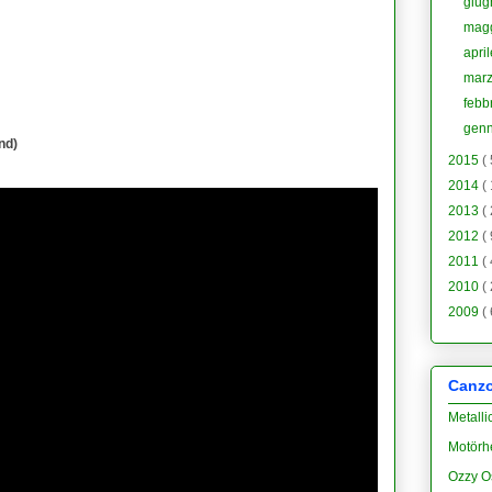
giu
mag
apri
mar
febb
gen
nd)
2015
(
2014
(
2013
(
2012
(
2011
(
2010
(
2009
(
Canzon
Metalli
Motörh
Ozzy O