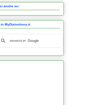
ci anche su:
 in MyDistortions.it