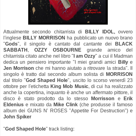
Attualmente secondo chitarrista di
BILLY IDOL,
ovvero
l'inglese
BILLY MORRISON
ha pubblicato un nuovo brano
"
Gods
", il singolo è cantato dal cantante dei
BLACK
SABBATH
,
OZZY OSBOURNE
grande amico del
chitarrista citato anche nel libro "
I am Ozzy
" a cui il Madman
dedica un pensiero importante "I miei grandi amici
Billy
e
Jen Morrison
che mi hanno aiutato a ritrovare la strada". Il
singolo è tratto dal secondo album solista di
MORRISON
dal titolo "
God Shaped Hole
", uscito lo scorso venerdì 23
ottobre per l'etichetta
King Mob Music
, di cui ha realizzato
anche la copertina, inquanto è anche un affermato pittore, il
disco è stato prodotto da lo stesso
Morrisson
e
Erik
Eldenius
e mixato da
Mike Clink
(che produsse il famoso
album dei GUNS N' ROSES "Appetite For Destruction") e
John Spiker
"
God Shaped Hole
" track listing: