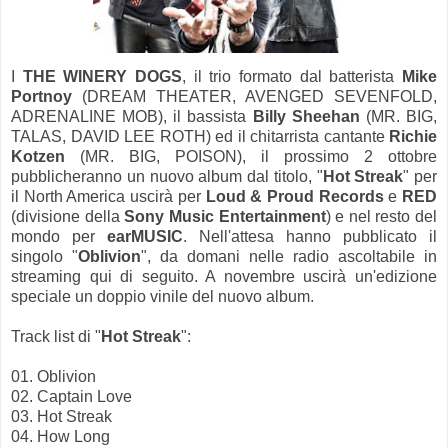
I
THE WINERY DOGS
, il trio formato dal batterista
Mike
Portnoy
(DREAM THEATER, AVENGED SEVENFOLD,
ADRENALINE MOB), il bassista
Billy Sheehan
(MR. BIG,
TALAS, DAVID LEE ROTH) ed il chitarrista cantante
Richie
Kotzen
(MR. BIG, POISON), il prossimo 2 ottobre
pubblicheranno un nuovo album dal titolo, "
Hot Streak
" per
il North America uscirà per
Loud & Proud Records
e
RED
(divisione della
Sony Music Entertainment
) e nel resto del
mondo per
earMUSIC
. Nell'attesa hanno pubblicato il
singolo "
Oblivion
", da domani nelle radio ascoltabile in
streaming qui di seguito. A novembre uscirà un'edizione
speciale un doppio vinile del nuovo album.
Track list di "
Hot Streak
":
01. Oblivion
02. Captain Love
03. Hot Streak
04. How Long