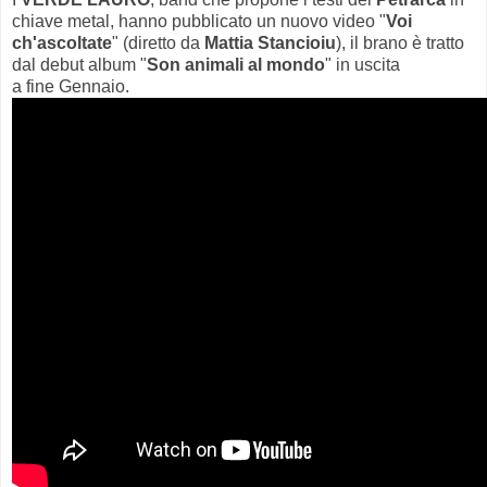
chiave metal, hanno pubblicato un nuovo video "
Voi
ch'ascoltate
" (diretto da
Mattia Stancioiu
), il brano è tratto
dal debut album "
Son animali al mondo
" in uscita
a fine Gennaio.