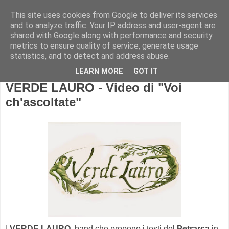
This site uses cookies from Google to deliver its services
and to analyze traffic. Your IP address and user-agent are
shared with Google along with performance and security
metrics to ensure quality of service, generate usage
statistics, and to detect and address abuse.
LEARN MORE
GOT IT
VERDE LAURO - Video di "Voi
ch'ascoltate"
I
VERDE LAURO
, band che propone i testi del
Petrarca
in