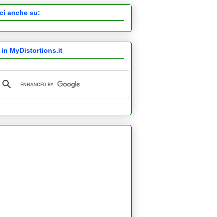
ci anche su:
 in MyDistortions.it