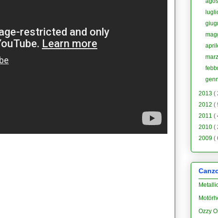
ago
lugl
giu
mag
apri
mar
febb
gen
2013
(
2012
(
2011
(
2010
(
2009
(
Canzon
Metalli
Motörh
Ozzy O