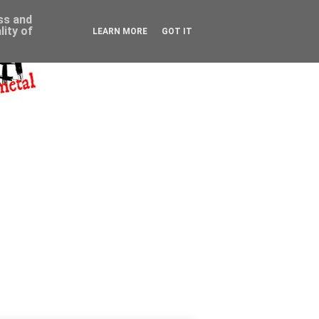
ess and
ity of
LEARN MORE
GOT IT