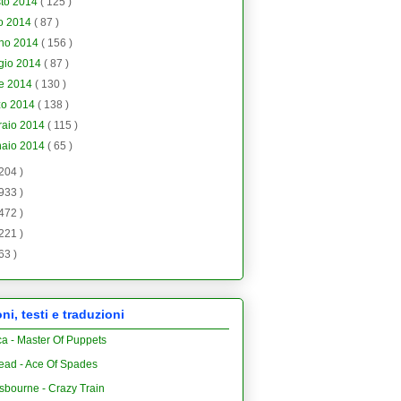
sto 2014
( 125 )
io 2014
( 87 )
gno 2014
( 156 )
gio 2014
( 87 )
le 2014
( 130 )
zo 2014
( 138 )
raio 2014
( 115 )
naio 2014
( 65 )
 204 )
 933 )
 472 )
 221 )
 63 )
i, testi e traduzioni
ca - Master Of Puppets
ead - Ace Of Spades
sbourne - Crazy Train