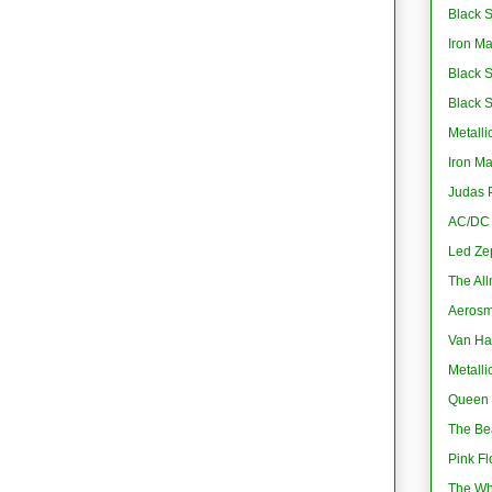
Black S
Iron M
Black 
Black 
Metalli
Iron M
Judas P
AC/DC -
Led Ze
The All
Aerosmi
Van Ha
Metalli
Queen 
The Bea
Pink Fl
The Wh