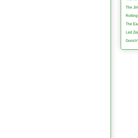
The Jim
Rolling
The Eag
Led Ze
Guns'n