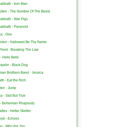
abbath - Iron Man
aiden - The Number Of The Beast
Sabbath - War Pigs
Sabbath - Paranoid
ca - One
aiden - Hallowed Be Thy Name
riest - Breaking The Law
 Hells Bells
ppelin - Black Dog
man Brothers Band - Jessica
th - Eat the Rich
len - Jump
ca - Sad But True
- Bohemian Rhapsody
tles - Helter Skelter
oyd - Echoes
o - Who Are You