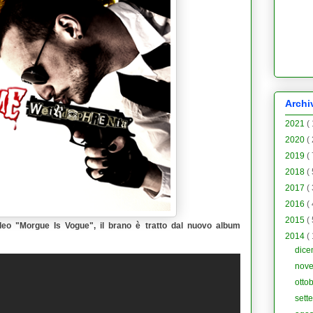
Archi
2021
(
2020
(
2019
(
2018
(
2017
(
2016
(
2015
(
deo "
Morgue Is Vogue
", il brano è tratto dal nuovo album
2014
(
dic
nov
otto
sett