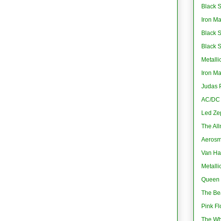
Black S
Iron M
Black 
Black 
Metalli
Iron M
Judas P
AC/DC -
Led Ze
The All
Aerosmi
Van Ha
Metalli
Queen 
The Bea
Pink Fl
The Wh