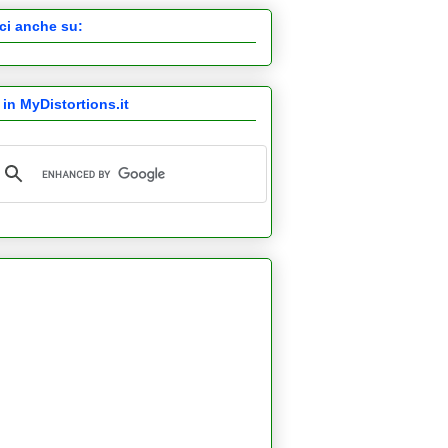
ci anche su:
 in MyDistortions.it