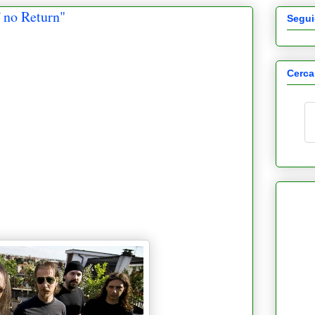
 no Return"
Segui
Cerca