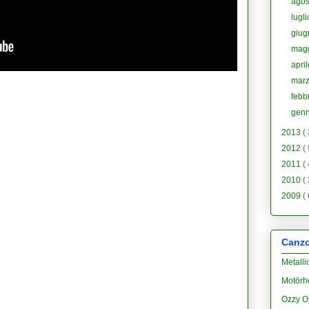
ago
lugl
giu
mag
apri
mar
febb
gen
2013
(
2012
(
2011
(
2010
(
2009
(
Canzon
Metalli
Motörh
Ozzy O