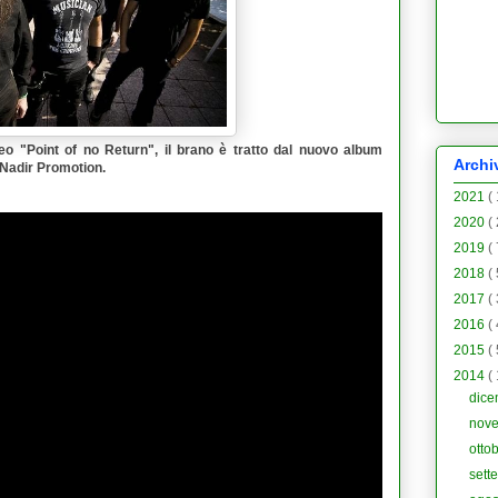
eo "
Point of no Return
", il brano è tratto dal nuovo album
Archi
Nadir Promotion
.
2021
(
2020
(
2019
(
2018
(
2017
(
2016
(
2015
(
2014
(
dic
nov
otto
sett