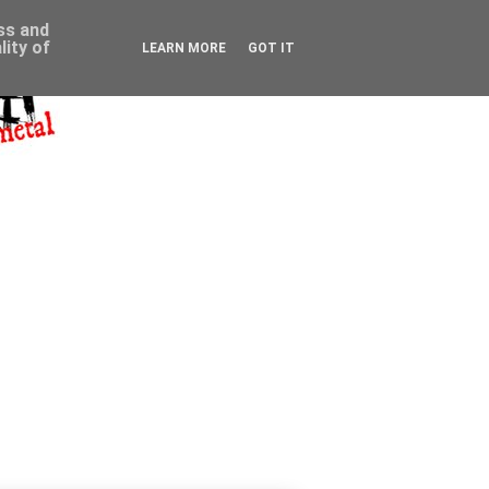
ess and
ity of
LEARN MORE
GOT IT