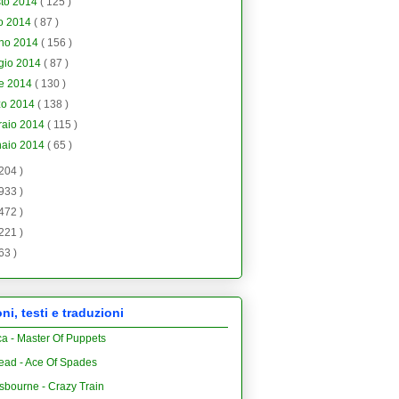
sto 2014
( 125 )
io 2014
( 87 )
gno 2014
( 156 )
gio 2014
( 87 )
le 2014
( 130 )
zo 2014
( 138 )
raio 2014
( 115 )
naio 2014
( 65 )
 204 )
 933 )
 472 )
 221 )
 63 )
i, testi e traduzioni
ca - Master Of Puppets
ead - Ace Of Spades
sbourne - Crazy Train