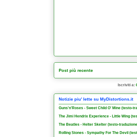
Post più recente
Iscriviti a:
Notizie piu' lette su MyDistortions.it
Guns'n'Roses - Sweet Child O' Mine (testo-tr
The Jimi Hendrix Experience - Little Wing (te
The Beatles - Helter Skelter (testo-traduzion
Rolling Stones - Sympathy For The Devil (tes