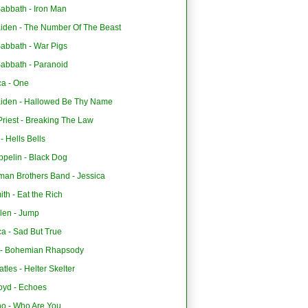
abbath - Iron Man
aiden - The Number Of The Beast
Sabbath - War Pigs
Sabbath - Paranoid
ca - One
aiden - Hallowed Be Thy Name
riest - Breaking The Law
 Hells Bells
ppelin - Black Dog
man Brothers Band - Jessica
th - Eat the Rich
len - Jump
ca - Sad But True
- Bohemian Rhapsody
tles - Helter Skelter
oyd - Echoes
o - Who Are You