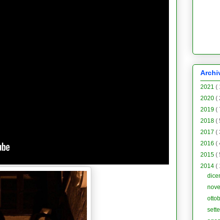
Archi
2021
(
2020
(
2019
(
2018
(
2017
(
2016
(
2015
(
2014
(
dic
nov
otto
sett