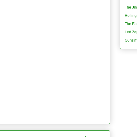
The Jim
Rolling
The Eag
Led Ze
Guns'n