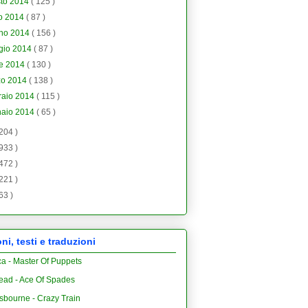
sto 2014
( 125 )
io 2014
( 87 )
gno 2014
( 156 )
gio 2014
( 87 )
le 2014
( 130 )
zo 2014
( 138 )
raio 2014
( 115 )
naio 2014
( 65 )
 204 )
 933 )
 472 )
 221 )
 63 )
i, testi e traduzioni
ca - Master Of Puppets
ead - Ace Of Spades
sbourne - Crazy Train