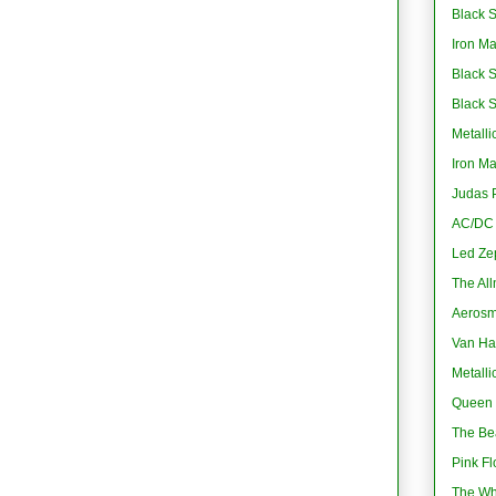
Black S
Iron M
Black 
Black 
Metalli
Iron M
Judas P
AC/DC -
Led Ze
The All
Aerosmi
Van Ha
Metalli
Queen 
The Bea
Pink Fl
The Wh