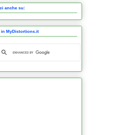
ci anche su:
 in MyDistortions.it