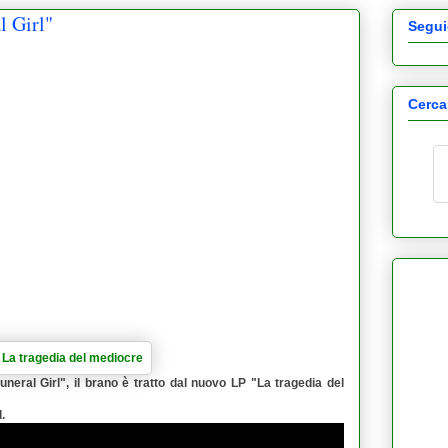
l Girl"
Segui
Cerca
uneral Girl
", il brano è tratto dal nuovo LP "
La tragedia del
l
.