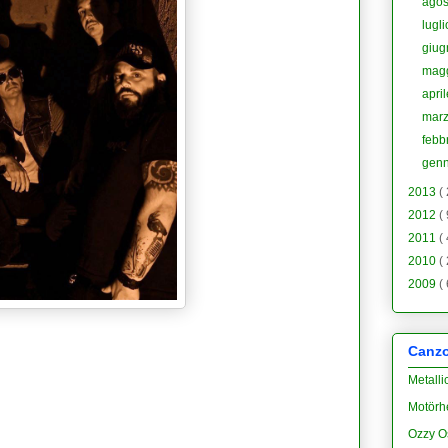
ago
lugl
giu
mag
apri
mar
febb
gen
2013
(
2012
(
2011
(
2010
(
2009
(
Canzon
Metalli
Motörh
Ozzy O