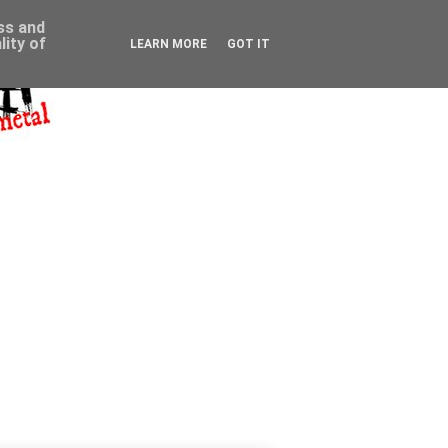
ess and
ity of
LEARN MORE
GOT IT