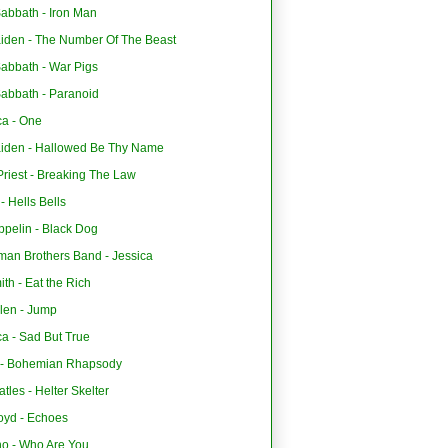
abbath - Iron Man
aiden - The Number Of The Beast
Sabbath - War Pigs
Sabbath - Paranoid
ca - One
aiden - Hallowed Be Thy Name
riest - Breaking The Law
 Hells Bells
ppelin - Black Dog
man Brothers Band - Jessica
th - Eat the Rich
len - Jump
ca - Sad But True
- Bohemian Rhapsody
tles - Helter Skelter
oyd - Echoes
o - Who Are You