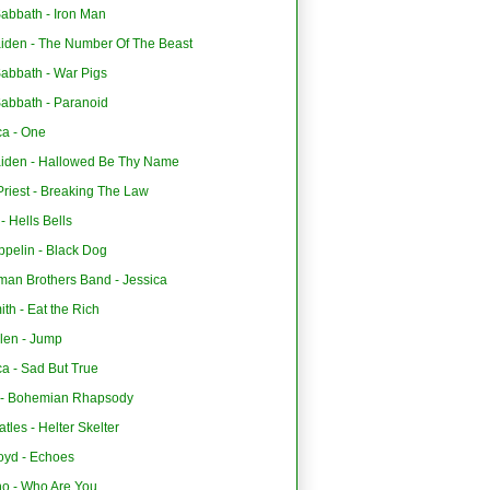
abbath - Iron Man
aiden - The Number Of The Beast
Sabbath - War Pigs
Sabbath - Paranoid
ca - One
aiden - Hallowed Be Thy Name
riest - Breaking The Law
 Hells Bells
ppelin - Black Dog
man Brothers Band - Jessica
th - Eat the Rich
len - Jump
ca - Sad But True
- Bohemian Rhapsody
tles - Helter Skelter
oyd - Echoes
o - Who Are You