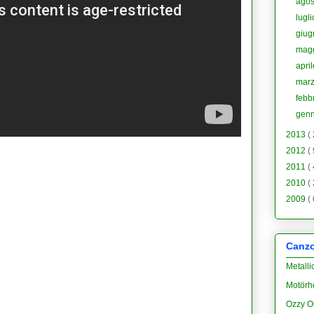
ago
lugl
giu
mag
apri
mar
febb
gen
2013
(
2012
(
2011
(
2010
(
2009
(
Canzon
Metalli
Motörh
Ozzy O