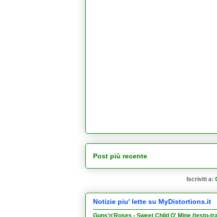
Post più recente
Iscriviti a:
Notizie piu' lette su MyDistortions.it
Guns'n'Roses - Sweet Child O' Mine (testo-tr