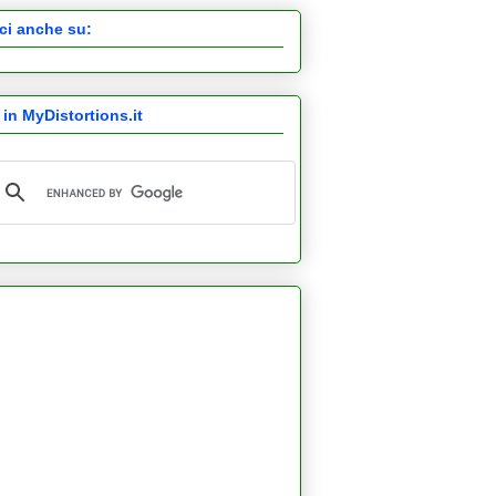
ci anche su:
 in MyDistortions.it