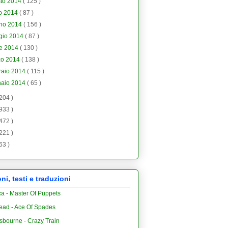
sto 2014
( 125 )
io 2014
( 87 )
gno 2014
( 156 )
gio 2014
( 87 )
le 2014
( 130 )
zo 2014
( 138 )
raio 2014
( 115 )
naio 2014
( 65 )
 204 )
 933 )
 472 )
 221 )
 63 )
i, testi e traduzioni
ca - Master Of Puppets
ead - Ace Of Spades
sbourne - Crazy Train