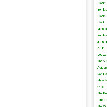
Black S
Iron M
Black 
Black 
Metalli
Iron M
Judas P
AC/DC -
Led Ze
The All
Aerosmi
Van Ha
Metalli
Queen 
The Bea
Pink Fl
The Wh