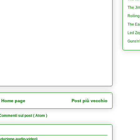
The Jim
Rolling
The Eag
Led Ze
Guns'n
Home page
Post più vecchio
Commenti sul post ( Atom )
aduzione-audio-video)