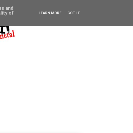
ess and
ity of
LEARN MORE
GOT IT