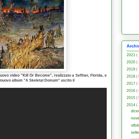
Archi
2021
(
2020
(
2019
(
uovo video "
Kill Or Become
", realizzato a Seffner, Florida, e
2018
(
al nuovo album "
A Skeletal Domain
" uscito il
2017
(
2016
(
2015
(
2014
(
dic
nov
otto
sett