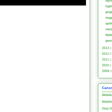
ago
lugl
giu
mag
apri
mar
febb
gen
2013
(
2012
(
2011
(
2010
(
2009
(
Canzon
Metalli
Motörh
Ozzy O