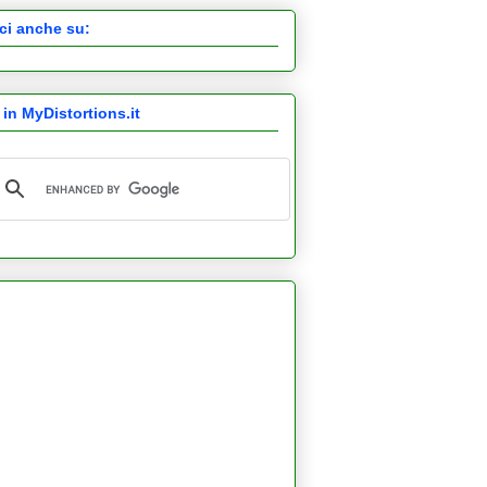
ci anche su:
 in MyDistortions.it