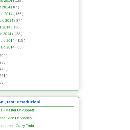
sto 2014
( 125 )
io 2014
( 87 )
gno 2014
( 156 )
gio 2014
( 87 )
le 2014
( 130 )
zo 2014
( 138 )
raio 2014
( 115 )
naio 2014
( 65 )
 204 )
 933 )
 472 )
 221 )
 63 )
i, testi e traduzioni
ca - Master Of Puppets
ead - Ace Of Spades
sbourne - Crazy Train