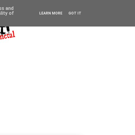
ess and
ity of
LEARN MORE
GOT IT