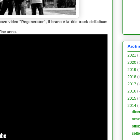
ovo video "
Regenerator
", il brano è la title track dell'album
fine anno.
Archi
2021
(
2020
(
2019
(
2018
(
2017
(
2016
(
2015
(
2014
(
dic
nov
otto
sett