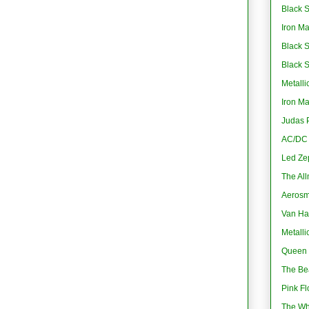
Black S
Iron M
Black 
Black 
Metalli
Iron M
Judas P
AC/DC -
Led Ze
The All
Aerosmi
Van Ha
Metalli
Queen 
The Bea
Pink Fl
The Wh