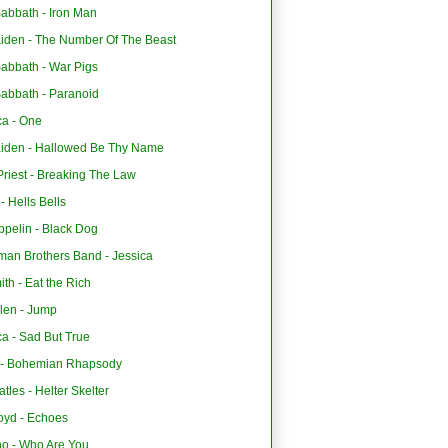
abbath - Iron Man
aiden - The Number Of The Beast
Sabbath - War Pigs
Sabbath - Paranoid
ca - One
aiden - Hallowed Be Thy Name
riest - Breaking The Law
 Hells Bells
ppelin - Black Dog
man Brothers Band - Jessica
th - Eat the Rich
len - Jump
ca - Sad But True
- Bohemian Rhapsody
tles - Helter Skelter
oyd - Echoes
o - Who Are You