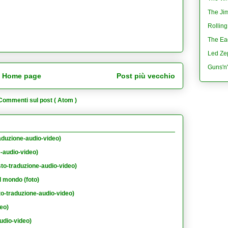
The Jim
Rolling
The Eag
Led Ze
Guns'n
Home page
Post più vecchio
Commenti sul post ( Atom )
aduzione-audio-video)
e-audio-video)
sto-traduzione-audio-video)
l mondo (foto)
to-traduzione-audio-video)
eo)
udio-video)