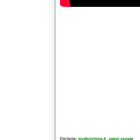
Etichette:
mydistortions.it
,
sweet savage