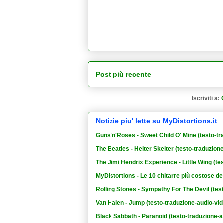
Post più recente
Iscriviti a:
Notizie piu' lette su MyDistortions.it
Guns'n'Roses - Sweet Child O' Mine (testo-tr
The Beatles - Helter Skelter (testo-traduzion
The Jimi Hendrix Experience - Little Wing (te
MyDistortions - Le 10 chitarre più costose de
Rolling Stones - Sympathy For The Devil (tes
Van Halen - Jump (testo-traduzione-audio-vid
Black Sabbath - Paranoid (testo-traduzione-a