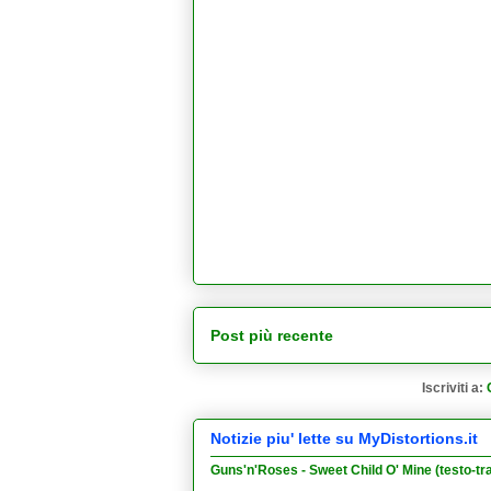
Post più recente
Iscriviti a:
Notizie piu' lette su MyDistortions.it
Guns'n'Roses - Sweet Child O' Mine (testo-tr