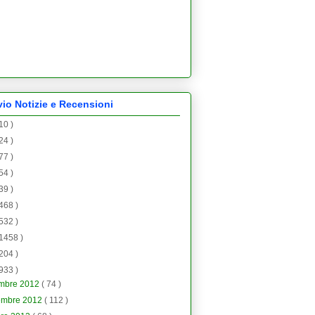
vio Notizie e Recensioni
 10 )
 24 )
 77 )
 54 )
 39 )
 468 )
 532 )
 1458 )
 204 )
 933 )
embre 2012
( 74 )
embre 2012
( 112 )