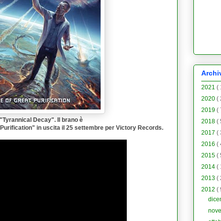
Archi
2021
(
2020
(
2019
(
"
Tyrannical Decay
". Il brano è
2018
(
Purification
" in uscita il 25 settembre per Victory Records.
2017
(
2016
(
2015
(
2014
(
2013
(
2012
(
dic
nov