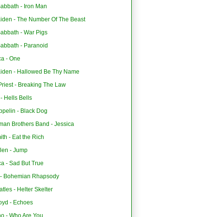
abbath - Iron Man
aiden - The Number Of The Beast
Sabbath - War Pigs
Sabbath - Paranoid
ca - One
aiden - Hallowed Be Thy Name
riest - Breaking The Law
 Hells Bells
ppelin - Black Dog
man Brothers Band - Jessica
th - Eat the Rich
len - Jump
ca - Sad But True
- Bohemian Rhapsody
tles - Helter Skelter
oyd - Echoes
o - Who Are You