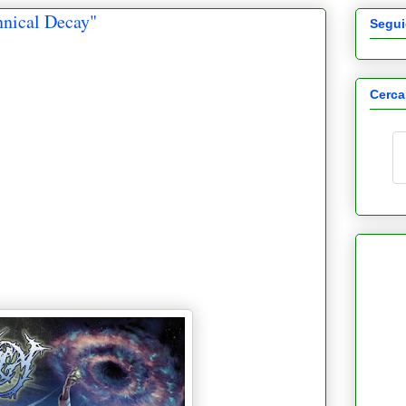
nnical Decay"
Segui
Cerca