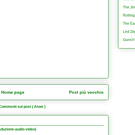
The Jim
Rolling
The Eag
Led Ze
Guns'n
Home page
Post più vecchio
Commenti sul post ( Atom )
aduzione-audio-video)