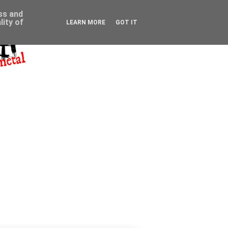
ess and
ity of
LEARN MORE
GOT IT