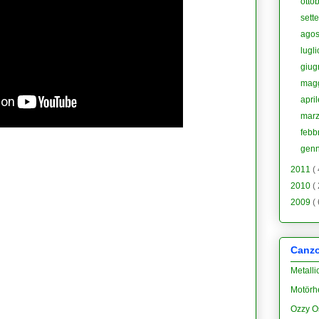
otto
sett
ago
lugl
giu
mag
apri
mar
febb
gen
2011
(
2010
(
2009
(
Canzon
Metalli
Motörh
Ozzy O