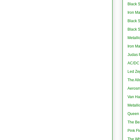
Black S
Iron M
Black 
Black 
Metalli
Iron M
Judas P
AC/DC -
Led Ze
The All
Aerosmi
Van Ha
Metalli
Queen 
The Bea
Pink Fl
The Wh