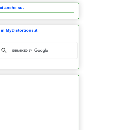
ci anche su:
 in MyDistortions.it