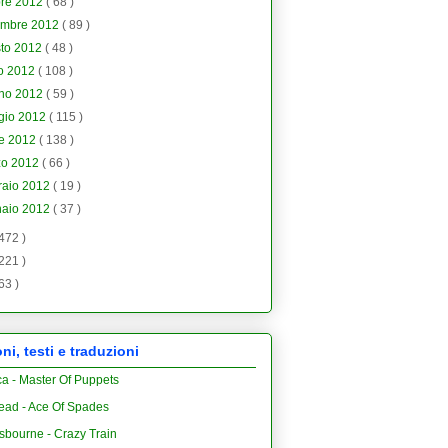
bre 2012
( 68 )
embre 2012
( 89 )
sto 2012
( 48 )
io 2012
( 108 )
gno 2012
( 59 )
gio 2012
( 115 )
le 2012
( 138 )
zo 2012
( 66 )
raio 2012
( 19 )
naio 2012
( 37 )
 472 )
 221 )
 63 )
i, testi e traduzioni
ca - Master Of Puppets
ead - Ace Of Spades
sbourne - Crazy Train