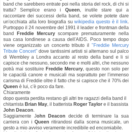
band che sarebbero entrate poi nella storia del rock, di chi si
tratta? Semplice erano i
Queen
, inutile stare qui a
raccontare dei successi della band, se volete potete dare
un'occhiata alla loro biografia su
wikipedia questo è il link
.
Purtroppo il 24 novembre del 1991 il leader e frontman della
band
Freddie Mercury
scompare prematuramente nella
sua casa londinese a causa dell'AIDS. Poco tempo dopo
viene organizzato un concerto tributo il
"Freddie Mercury
Tribute Concert"
dove tantissimi artisti si alternano sul palco
di Wembley a Londra accanto al resto della band e li si
capisce che nessuno, secondo me e molti altri, che nessuno
potrà mai sostituire
Freddie Mercury
, questo non solo per
le capacità canore e musicali ma soprattuto per l'immenso
carisma di Freddie oltre il fatto che si capisce che il 70% dei
Queen
è lui, c'è poco da fare.
Chiaramente
dopo questa perdita restano gli altri tre ragazzi della band il
chitarrista
Brian May
, il batterista
Roger Taylor
e il bassista
John Deacon
.
Saggiamente J
ohn Deacon
decide di terminare la sua
carriera con i
Queen
ritirandosi dalla scena musicale, un
gesto a mio avviso veramente incredibile ed encomiabile.