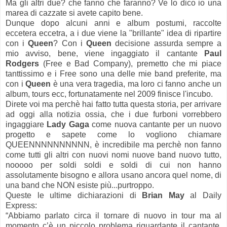
Ma gli altri due? che fanno che faranno? Ve lo dico io una
marea di cazzate si avete capito bene.
Dunque dopo alcuni anni e album postumi, raccolte
eccetera eccetra, a i due viene la "brillante" idea di ripartire
con i
Queen
? Con i
Queen
decisione assurda sempre a
mio avviso, bene, viene ingaggiato il cantante
Paul
Rodgers
(Free e Bad Company), premetto che mi piace
tanttissimo e i Free sono una delle mie band preferite, ma
con i
Queen
è una vera tragedia, ma loro ci fanno anche un
album, tours ecc, fortunatamente nel 2009 finisce l'incubo.
Direte voi ma perchè hai fatto tutta questa storia, per arrivare
ad oggi alla notizia ossia, che i due furboni vorrebbero
ingaggiare
Lady Gaga
come nuova cantante per un nuovo
progetto e sapete come lo vogliono chiamare
QUEENNNNNNNNNN, è incredibile ma perchè non fanno
come tutti gli altri con nuovi nomi nuove band nuovo tutto,
nooooo per soldi soldi e soldi di cui non hanno
assolutamente bisogno e allora usano ancora quel nome, di
una band che NON esiste più...purtroppo.
Queste le ultime dichiarazioni di
Brian May
al Daily
Express:
“Abbiamo parlato circa il tornare di nuovo in tour ma al
momento c’è un piccolo problema riguardante il cantante.