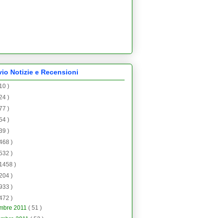
vio Notizie e Recensioni
 10 )
 24 )
 77 )
 54 )
 39 )
 468 )
 532 )
 1458 )
 204 )
 933 )
 472 )
embre 2011
( 51 )