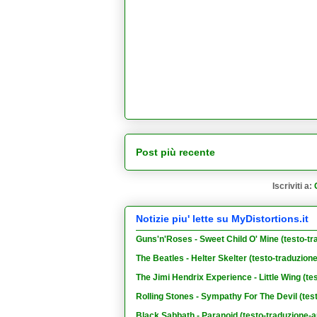
Post più recente
Iscriviti a:
Notizie piu' lette su MyDistortions.it
Guns'n'Roses - Sweet Child O' Mine (testo-tr
The Beatles - Helter Skelter (testo-traduzion
The Jimi Hendrix Experience - Little Wing (te
Rolling Stones - Sympathy For The Devil (tes
Black Sabbath - Paranoid (testo-traduzione-a