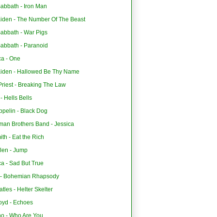
abbath - Iron Man
aiden - The Number Of The Beast
Sabbath - War Pigs
Sabbath - Paranoid
ca - One
aiden - Hallowed Be Thy Name
riest - Breaking The Law
 Hells Bells
ppelin - Black Dog
man Brothers Band - Jessica
th - Eat the Rich
len - Jump
ca - Sad But True
- Bohemian Rhapsody
tles - Helter Skelter
oyd - Echoes
o - Who Are You