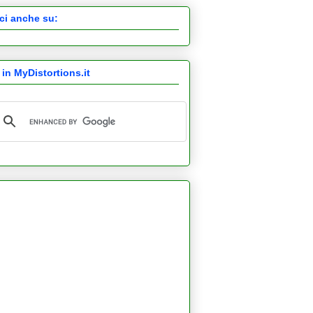
ci anche su:
 in MyDistortions.it