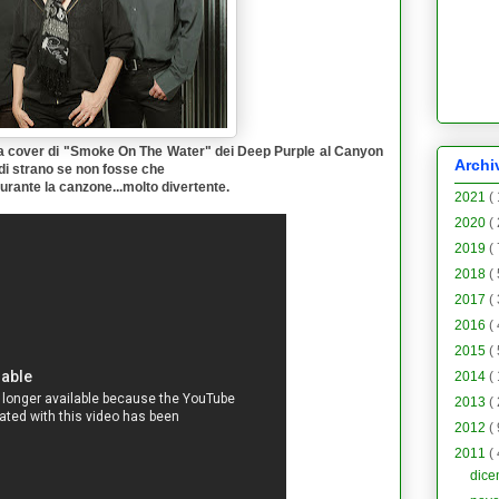
a cover di "
Smoke On The Water
" dei
Deep Purple
al Canyon
Archi
e di strano se non fosse che
 durante la canzone...molto divertente.
2021
(
2020
(
2019
(
2018
(
2017
(
2016
(
2015
(
2014
(
2013
(
2012
(
2011
(
dic