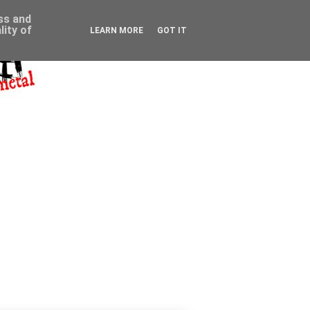
ess and
ity of
LEARN MORE
GOT IT