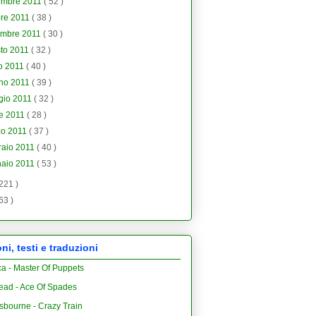
embre 2011
( 52 )
bre 2011
( 38 )
embre 2011
( 30 )
to 2011
( 32 )
io 2011
( 40 )
gno 2011
( 39 )
gio 2011
( 32 )
le 2011
( 28 )
zo 2011
( 37 )
raio 2011
( 40 )
naio 2011
( 53 )
 221 )
 63 )
i, testi e traduzioni
ca - Master Of Puppets
ead - Ace Of Spades
sbourne - Crazy Train