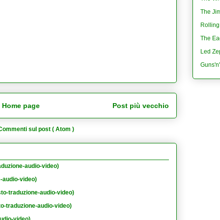
The Jim
Rolling
The Eag
Led Ze
Guns'n
Home page
Post più vecchio
Commenti sul post ( Atom )
aduzione-audio-video)
e-audio-video)
sto-traduzione-audio-video)
to-traduzione-audio-video)
udio-video)