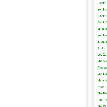
Black S
Iron M
Black 
Black 
Metalli
Iron M
Judas P
AC/DC -
Led Ze
The All
Aerosmi
Van Ha
Metalli
Queen 
The Bea
Pink Fl
The Wh