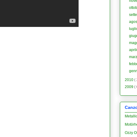
nov
otto
sett
agos
lugl
giu
mag
apri
mar
febb
gen
2010
(
2009
(
Canzon
Metalli
Motörh
Ozzy O