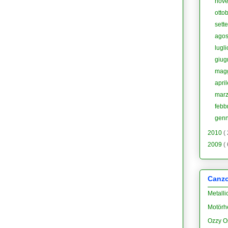
nov
otto
sett
agos
lugl
giu
mag
apri
mar
febb
gen
2010
(
2009
(
Canzon
Metalli
Motörh
Ozzy O