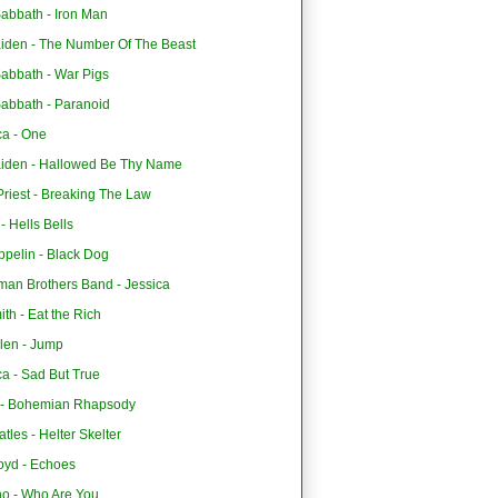
abbath - Iron Man
aiden - The Number Of The Beast
Sabbath - War Pigs
Sabbath - Paranoid
ca - One
aiden - Hallowed Be Thy Name
riest - Breaking The Law
 Hells Bells
ppelin - Black Dog
man Brothers Band - Jessica
th - Eat the Rich
len - Jump
ca - Sad But True
- Bohemian Rhapsody
tles - Helter Skelter
oyd - Echoes
o - Who Are You