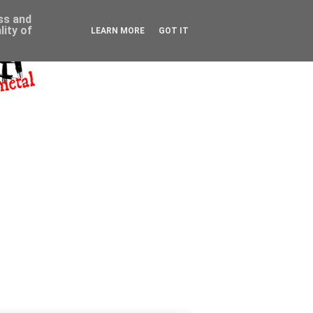
ess and
ity of
LEARN MORE
GOT IT