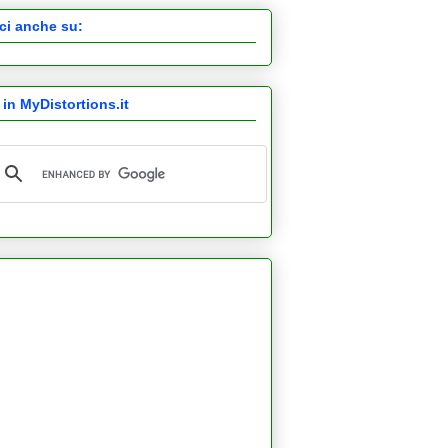
ci anche su:
 in MyDistortions.it