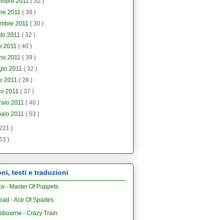
embre 2011
( 52 )
bre 2011
( 38 )
embre 2011
( 30 )
to 2011
( 32 )
io 2011
( 40 )
gno 2011
( 39 )
gio 2011
( 32 )
le 2011
( 28 )
zo 2011
( 37 )
raio 2011
( 40 )
naio 2011
( 53 )
 221 )
 63 )
i, testi e traduzioni
ca - Master Of Puppets
ead - Ace Of Spades
sbourne - Crazy Train