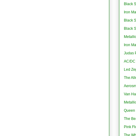
Black S
Iron M
Black 
Black 
Metalli
Iron M
Judas P
AC/DC -
Led Ze
The All
Aerosmi
Van Ha
Metalli
Queen 
The Bea
Pink Fl
The Wh