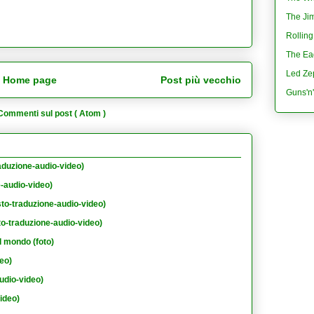
The Jim
Rolling
The Eag
Led Ze
Home page
Post più vecchio
Guns'n
Commenti sul post ( Atom )
aduzione-audio-video)
e-audio-video)
sto-traduzione-audio-video)
to-traduzione-audio-video)
l mondo (foto)
eo)
udio-video)
ideo)