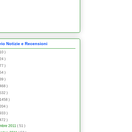
vio Notizie e Recensioni
 10 )
 24 )
 77 )
 54 )
 39 )
 468 )
 532 )
 1458 )
 204 )
 933 )
 472 )
embre 2011
( 51 )