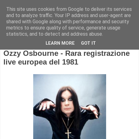
This site uses cookies from Google to deliver its services
and to analyze traffic. Your IP address and user-agent are
shared with Google along with performance and security
metrics to ensure quality of service, generate usage
statistics, and to detect and address abuse.
LEARN MORE
GOT IT
Ozzy Osbourne - Rara registrazione
live europea del 1981