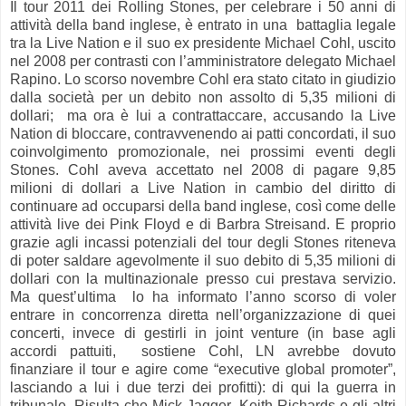
Il tour 2011 dei Rolling Stones, per celebrare i 50 anni di
attività della band inglese, è entrato in una battaglia legale
tra la Live Nation e il suo ex presidente Michael Cohl, uscito
nel 2008 per contrasti con l’amministratore delegato Michael
Rapino. Lo scorso novembre Cohl era stato citato in giudizio
dalla società per un debito non assolto di 5,35 milioni di
dollari; ma ora è lui a contrattaccare, accusando la Live
Nation di bloccare, contravvenendo ai patti concordati, il suo
coinvolgimento promozionale, nei prossimi eventi degli
Stones. Cohl aveva accettato nel 2008 di pagare 9,85
milioni di dollari a Live Nation in cambio del diritto di
continuare ad occuparsi della band inglese, così come delle
attività live dei Pink Floyd e di Barbra Streisand. E proprio
grazie agli incassi potenziali del tour degli Stones riteneva
di poter saldare agevolmente il suo debito di 5,35 milioni di
dollari con la multinazionale presso cui prestava servizio.
Ma quest’ultima lo ha informato l’anno scorso di voler
entrare in concorrenza diretta nell’organizzazione di quei
concerti, invece di gestirli in joint venture (in base agli
accordi pattuiti, sostiene Cohl, LN avrebbe dovuto
finanziare il tour e agire come “executive global promoter”,
lasciando a lui i due terzi dei profitti): di qui la guerra in
tribunale. Risulta che Mick Jagger, Keith Richards e gli altri