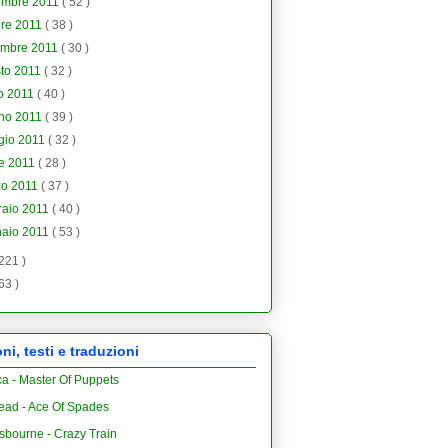
embre 2011
( 52 )
bre 2011
( 38 )
embre 2011
( 30 )
to 2011
( 32 )
io 2011
( 40 )
gno 2011
( 39 )
gio 2011
( 32 )
le 2011
( 28 )
zo 2011
( 37 )
raio 2011
( 40 )
naio 2011
( 53 )
 221 )
 63 )
i, testi e traduzioni
ca - Master Of Puppets
ead - Ace Of Spades
sbourne - Crazy Train