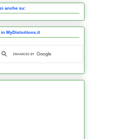
ci anche su:
 in MyDistortions.it