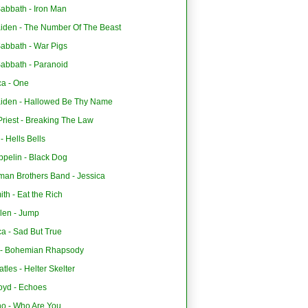
abbath - Iron Man
aiden - The Number Of The Beast
Sabbath - War Pigs
Sabbath - Paranoid
ca - One
aiden - Hallowed Be Thy Name
riest - Breaking The Law
 Hells Bells
ppelin - Black Dog
man Brothers Band - Jessica
th - Eat the Rich
len - Jump
ca - Sad But True
- Bohemian Rhapsody
tles - Helter Skelter
oyd - Echoes
o - Who Are You