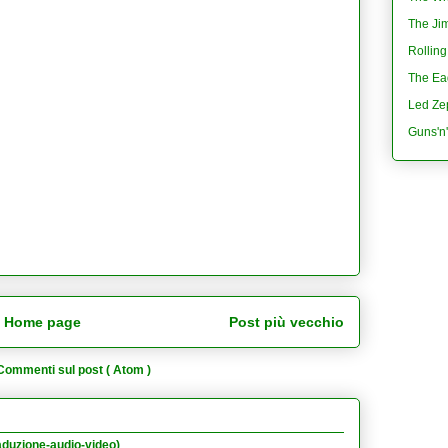
The Jim
Rolling
The Eag
Led Ze
Guns'n
Home page
Post più vecchio
Commenti sul post ( Atom )
aduzione-audio-video)