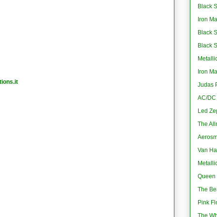
Black S
Iron M
Black 
Black 
Metalli
Iron M
ions.it
Judas P
AC/DC -
Led Ze
The All
Aerosmi
Van Ha
Metalli
Queen 
The Bea
Pink Fl
The Wh