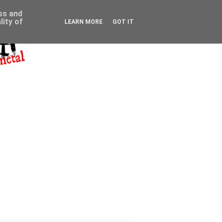
ess and
ity of
LEARN MORE
GOT IT