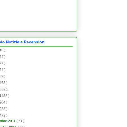
vio Notizie e Recensioni
 10 )
 24 )
 77 )
 54 )
 39 )
 468 )
 532 )
 1458 )
 204 )
 933 )
 472 )
embre 2011
( 51 )