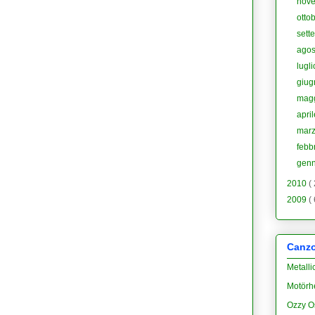
nov
otto
sett
agos
lugl
giu
mag
apri
mar
febb
gen
2010
(
2009
(
Canzon
Metalli
Motörh
Ozzy O