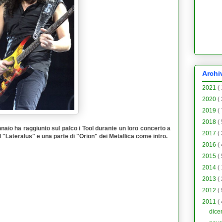
Archi
2021
(
2020
(
2019
(
2018
(
nnaio ha raggiunto sul palco i
Tool
durante un loro concerto a
2017
(
 "
Lateralus
" e una parte di "
Orion
" dei
Metallica
come intro.
2016
(
2015
(
2014
(
2013
(
2012
(
2011
(
dic