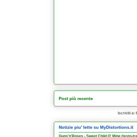
Post più recente
Iscriviti a:
Notizie piu' lette su MyDistortions.it
Guns'n'Roses - Sweet Child O' Mine (testo-tr