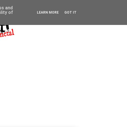
ess and
ity of
LEARN MORE
GOT IT