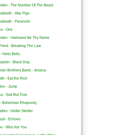
aiden - The Number Of The Beast
Sabbath - War Pigs
Sabbath - Paranoid
ca - One
aiden - Hallowed Be Thy Name
riest - Breaking The Law
 Hells Bells
ppelin - Black Dog
man Brothers Band - Jessica
th - Eat the Rich
len - Jump
ca - Sad But True
- Bohemian Rhapsody
tles - Helter Skelter
oyd - Echoes
o - Who Are You