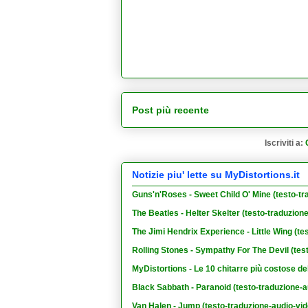
Post più recente
Iscriviti a:
Notizie piu' lette su MyDistortions.it
Guns'n'Roses - Sweet Child O' Mine (testo-tr
The Beatles - Helter Skelter (testo-traduzion
The Jimi Hendrix Experience - Little Wing (te
Rolling Stones - Sympathy For The Devil (tes
MyDistortions - Le 10 chitarre più costose de
Black Sabbath - Paranoid (testo-traduzione-a
Van Halen - Jump (testo-traduzione-audio-vid