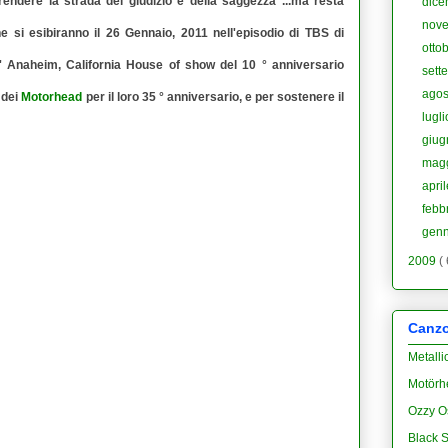
ndere la strada del giudizio e della saggezza ...ma resta
dic
nov
si esibiranno il 26 Gennaio, 2011 nell'episodio di TBS di
otto
 Anaheim, California House of show del 10 ° anniversario
sett
ago
 dei
Motorhead
per il loro 35 ° anniversario, e per sostenere il
lugl
giu
mag
apri
febb
gen
2009
(
Canzon
Metalli
Motörh
Ozzy O
Black S