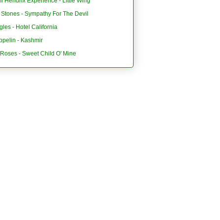
i Hendrix Experience - Little Wing
 Stones - Sympathy For The Devil
les - Hotel California
ppelin - Kashmir
'Roses - Sweet Child O' Mine