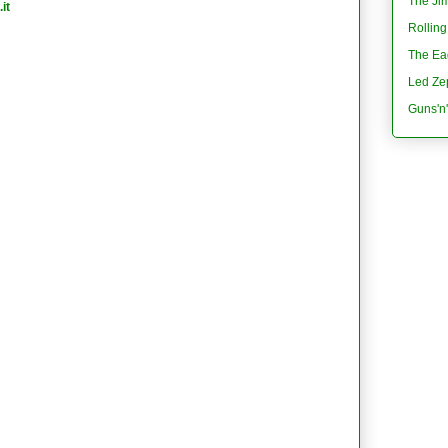
The Jim
it
Rolling
The Eag
Led Ze
Guns'n