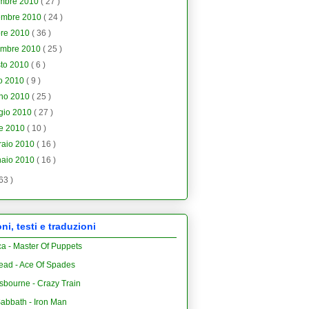
embre 2010
( 27 )
embre 2010
( 24 )
bre 2010
( 36 )
embre 2010
( 25 )
sto 2010
( 6 )
io 2010
( 9 )
gno 2010
( 25 )
gio 2010
( 27 )
le 2010
( 10 )
raio 2010
( 16 )
naio 2010
( 16 )
 63 )
i, testi e traduzioni
ca - Master Of Puppets
ead - Ace Of Spades
sbourne - Crazy Train
abbath - Iron Man