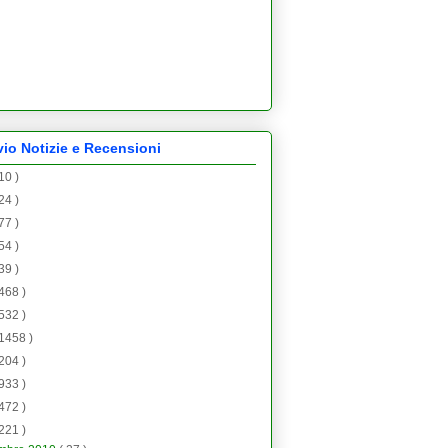
vio Notizie e Recensioni
 10 )
 24 )
 77 )
 54 )
 39 )
 468 )
 532 )
 1458 )
 204 )
 933 )
 472 )
 221 )