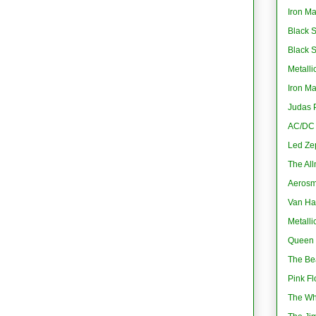
Iron M
Black 
Black 
Metalli
Iron M
Judas P
AC/DC -
Led Ze
The All
Aerosmi
Van Ha
Metalli
Queen 
The Bea
Pink Fl
The Wh