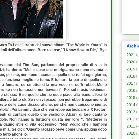
orn To Lose" tratto dal nuovo album "The World Is Yours" in
Archi
itoli dell'album sono 'Born to Lose,' 'I Know How to Die,' 'Bye
2021
(
2020
(
istato dal The Sun, parlando del proprio stile di vita in
2019
(
 vizi, ha detto: "Molte cose che mi riguardano sono diventate
e, per me, non sono eccessi... quello che tu fai ogni giorno,
2018
(
oce funziona meglio se fumo. E fumare fa parte di quello che
2017
(
e a fumare, se smettessi la mia voce ne soffrirebbe. Molto
ere se non fumassi e non bevessi". Poi sul music business:
2016
(
e stesso. E se quello che ne esce piace alla band, allora lo
2015
(
allora è tutto ok. Se non vi piace, non potrebbe fregarmene di
ieste delle case discografiche, perché non capiscono niente.
2014
(
tola". Poi Lemmy dice che vorrebbe partecipare a X Factor:
2013
(
enti di cantare quello che vogliono. Alcuni di loro cantano
2012
(
dole. Non hanno la funzione giusta per loro ". "Metterei in
rga dauno stile di vita eccessivo: "Non voglio che i bambini
2011
(
sa mia. Se dici: 'Questo ragazzo beve come una spugna dopo
2010
(
 farlo anche io.'