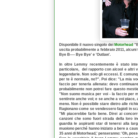
Disponibile il nuovo singolo dei
Motorhead
"B
uscita probabilmente a febbraio 2011, alcuni t
Bye B---- Bye Bye' e 'Outlaw'.
In oltre Lemmy recentemente è stato interv
particolare, del rapporto con alcool e altri
leggendarie. Non solo gli eccessi. E comunqu
per te è normale, no?". Poi dice: "La mia v
faccio per tenerla allenata: devo continuar
probabilmente non potrei fare questo mesti
"Non suono musica per voi - la faccio per m
sentirete anche voi; e se anche a voi piace, 
meno. Non è possibile stare dietro alle rich
Ragionano come se vendessero fagioli in sca
"Mi piacerebbe farlo bene. Direi ai concorr
canzoni che sono fuori strada della loro in
guardia le aspiranti star di tenersi alla la
muoiono perché hanno iniziato a bere a cau
35 anni di Motorhead,' penseranno: 'Oh, posso