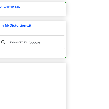
ci anche su:
 in MyDistortions.it