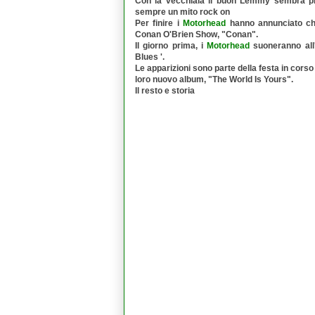
Con la vecchiaia il buon Lemmy sembra pre
sempre un mito rock on
Per finire i
Motorhead
hanno annunciato che 
Conan O'Brien Show, "Conan".
Il giorno prima, i
Motorhead
suoneranno all'
Blues '.
Le apparizioni sono parte della festa in corso
loro nuovo album, "The World Is Yours".
Il resto e storia